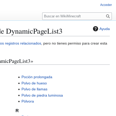
Acceder
B
u
s
r de DynamicPageList3
Ayuda
c
a
r
os registros relacionados
, pero no tienes permiso para crear esta
namicPageList3»
Poción prolongada
Polvo de hueso
Polvo de llamas
Polvo de piedra luminosa
Pólvora
R