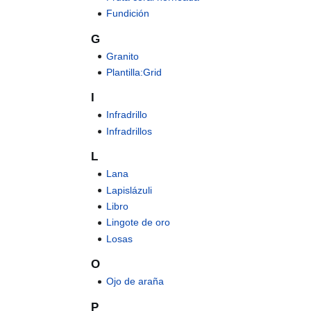
Fundición
G
Granito
Plantilla:Grid
I
Infradrillo
Infradrillos
L
Lana
Lapislázuli
Libro
Lingote de oro
Losas
O
Ojo de araña
P