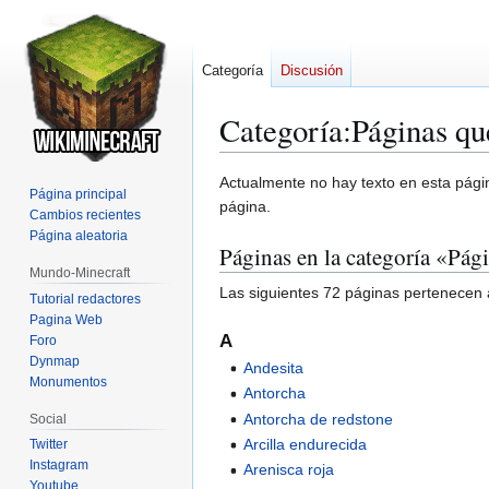
Categoría
Discusión
Categoría
:
Páginas qu
Ir
Ir
Actualmente no hay texto en esta pág
Página principal
a
a
página.
Cambios recientes
la
la
Página aleatoria
Páginas en la categoría «Pág
navegación
búsqueda
Mundo-Minecraft
Las siguientes 72 páginas pertenecen a
Tutorial redactores
Pagina Web
A
Foro
Dynmap
Andesita
Monumentos
Antorcha
Antorcha de redstone
Social
Arcilla endurecida
Twitter
Instagram
Arenisca roja
Youtube