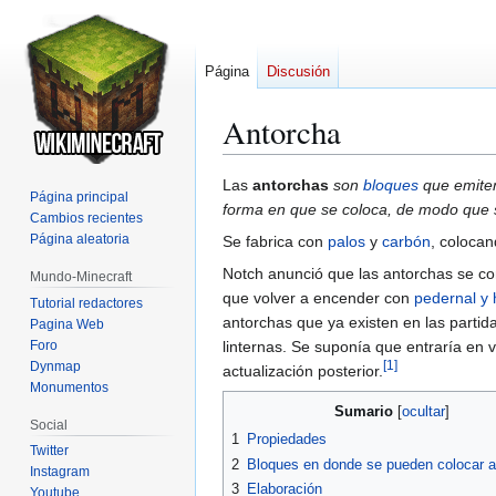
Página
Discusión
Antorcha
Ir
Ir
Las
antorchas
son
bloques
que emit
Página principal
a
a
forma en que se coloca, de modo que s
Cambios recientes
la
la
Página aleatoria
Se fabrica con
palos
y
carbón
, colocan
navegación
búsqueda
Notch anunció que las antorchas se co
Mundo-Minecraft
que volver a encender con
pedernal y 
Tutorial redactores
antorchas que ya existen en las parti
Pagina Web
Foro
linternas. Se suponía que entraría en 
Dynmap
[
1
]
actualización posterior.
Monumentos
Sumario
Social
1
Propiedades
Twitter
2
Bloques en donde se pueden colocar a
Instagram
3
Elaboración
Youtube