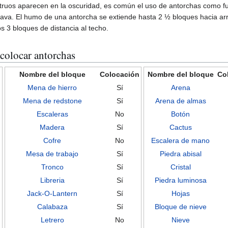
ruos aparecen en la oscuridad, es común el uso de antorchas como fuen
lava. El humo de una antorcha se extiende hasta 2 ½ bloques hacia arr
 3 bloques de distancia al techo.
colocar antorchas
n
Nombre del bloque
Colocación
Nombre del bloque
Co
Mena de hierro
Sí
Arena
Mena de redstone
Sí
Arena de almas
Escaleras
No
Botón
Madera
Sí
Cactus
Cofre
No
Escalera de mano
Mesa de trabajo
Sí
Piedra abisal
Tronco
Sí
Cristal
Libreria
Sí
Piedra luminosa
Jack-O-Lantern
Sí
Hojas
Calabaza
Sí
Bloque de nieve
Letrero
No
Nieve