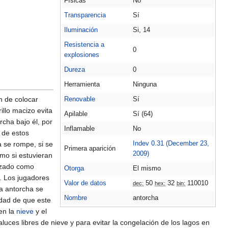
Físicas
No
Transparencia
Sí
Iluminación
Si, 14
Resistencia a
0
explosiones
Dureza
0
Herramienta
Ninguna
n de colocar
Renovable
Sí
illo macizo evita
Apilable
Sí (64)
cha bajo él, por
Inflamable
No
 de estos
Indev 0.31 (December 23,
a se rompe, si se
Primera aparición
2009)
mo si estuvieran
lizado como
Otorga
El mismo
. Los jugadores
Valor de datos
50
32
110010
dec:
hex:
bin:
na antorcha se
Nombre
antorcha
idad de que este
en la
nieve
y el
luces libres de nieve y para evitar la congelación de los lagos en