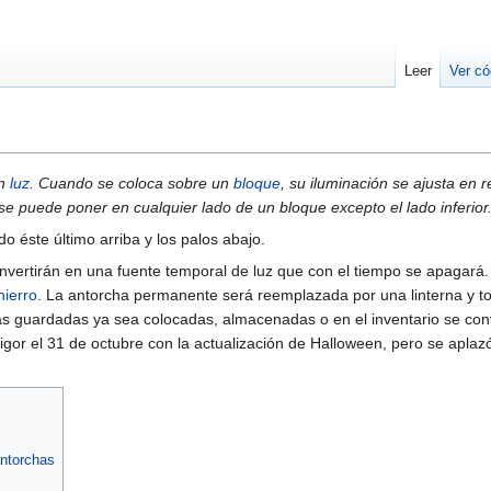
Leer
Ver có
en
luz
. Cuando se coloca sobre un
bloque
, su iluminación se ajusta en r
e puede poner en cualquier lado de un bloque excepto el lado inferior
do éste último arriba y los palos abajo.
nvertirán en una fuente temporal de luz que con el tiempo se apagará.
hierro
. La antorcha permanente será reemplazada por una linterna y to
das guardadas ya sea colocadas, almacenadas o en el inventario se con
vigor el 31 de octubre con la actualización de Halloween, pero se aplaz
ntorchas