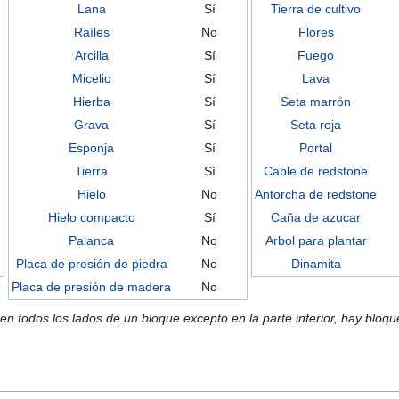
Lana
Sí
Tierra de cultivo
Raíles
No
Flores
Arcilla
Sí
Fuego
Micelio
Sí
Lava
Hierba
Sí
Seta marrón
Grava
Sí
Seta roja
Esponja
Sí
Portal
Tierra
Sí
Cable de redstone
Hielo
No
Antorcha de redstone
Hielo compacto
Sí
Caña de azucar
Palanca
No
Arbol para plantar
Placa de presión de piedra
No
Dinamita
Placa de presión de madera
No
n todos los lados de un bloque excepto en la parte inferior, hay bloq