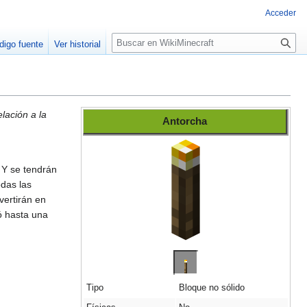
Acceder
B
digo fuente
Ver historial
u
s
c
a
r
elación a la
Antorcha
.
 Y se tendrán
das las
vertirán en
ó hasta una
Tipo
Bloque no sólido