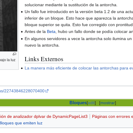
solucionar mediante la sustitución de la antorcha.
Un fallo fue introducido en la versión beta 1.2 de una act
inferior de un bloque. Esto hace que aparezca la antorcha
bloque superior se quita. Esto fue corregido con prontitud
Antes de la
Beta
, hubo un fallo donde se podía colocar a
En algunos servidores a vece la antorcha solo ilumina un 
nuevo la antorcha.
Links Externos
ajo la luz
La manera más eficiente de colocar las antorchas para e
tatus/22743846228070400
Bloques
[
edit
]
[
mostrar
]
ción de analizador dplvar de DynamicPageList3
Páginas con errores 
Bloques que emiten luz