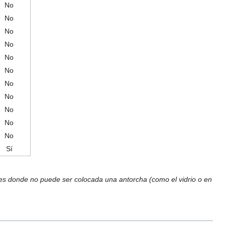
No
No
No
No
No
No
No
No
No
No
No
Sí
ues donde no puede ser colocada una antorcha (como el vidrio o en