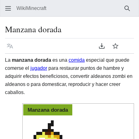
WikiMinecraft
Busc
Manzana dorada
Idioma
Descargar en P
Vigilar
Ver 
La
manzana dorada
es una
comida
especial que puede
comerse el
jugador
para restaurar puntos de hambre y
adquirir efectos beneficiosos, convertir aldeanos zombi en
aldeanos o para domesticar, reproducir y hacer creer
caballos.
Manzana dorada