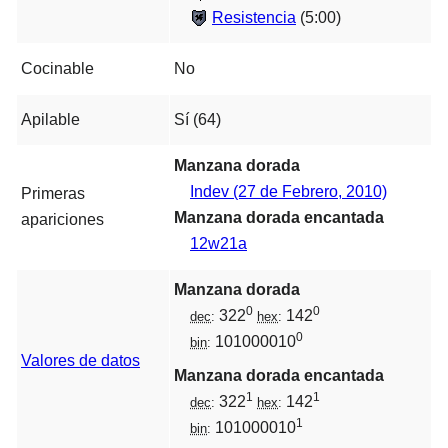
Resistencia
(5:00)
Cocinable
No
Apilable
Sí (64)
Manzana dorada
Indev (27 de Febrero, 2010)
Primeras
Manzana dorada encantada
apariciones
12w21a
Manzana dorada
0
0
322
142
dec
:
hex
:
0
101000010
bin
:
Valores de datos
Manzana dorada encantada
1
1
322
142
dec
:
hex
:
1
101000010
bin
: