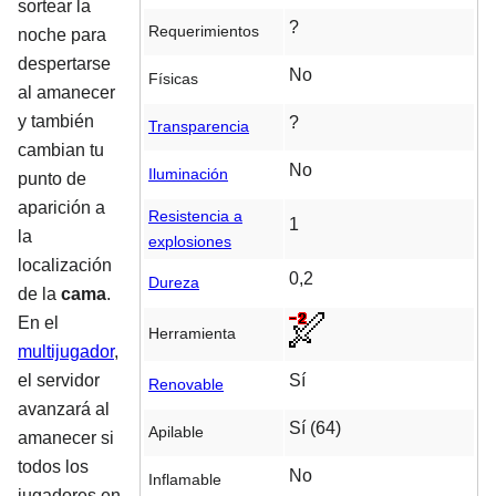
sortear la
?
Requerimientos
noche para
despertarse
No
Físicas
al amanecer
y también
?
Transparencia
cambian tu
No
Iluminación
punto de
aparición a
Resistencia a
1
la
explosiones
localización
0,2
Dureza
de la
cama
.
En el
Herramienta
multijugador
,
Sí
el servidor
Renovable
avanzará al
Sí (64)
Apilable
amanecer si
todos los
No
Inflamable
jugadores en