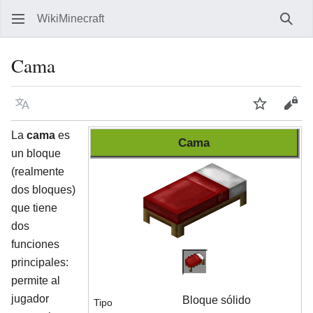
WikiMinecraft
Busc
Cama
Idioma
Vigilar
Ver 
La
cama
es
Cama
un bloque
(realmente
dos bloques)
que tiene
dos
funciones
principales:
permite al
jugador
Bloque sólido
Tipo