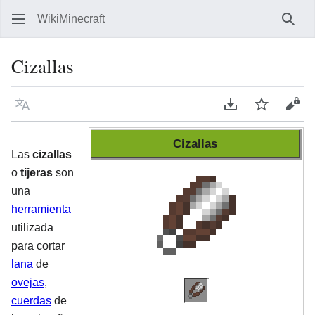
WikiMinecraft
Busc
Cizallas
Idioma
Descargar en P
Vigilar
Ver 
Cizallas
Las
cizallas
o
tijeras
son
una
herramienta
utilizada
para cortar
lana
de
ovejas
,
cuerdas
de