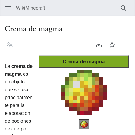
WikiMinecraft
Busc
Crema de magma
Idioma
Descargar en P
Vigilar
Ver 
Crema de magma
La
crema de
magma
es
un objeto
que se usa
principalmen
te para la
elaboración
de pociones
de cuerpo