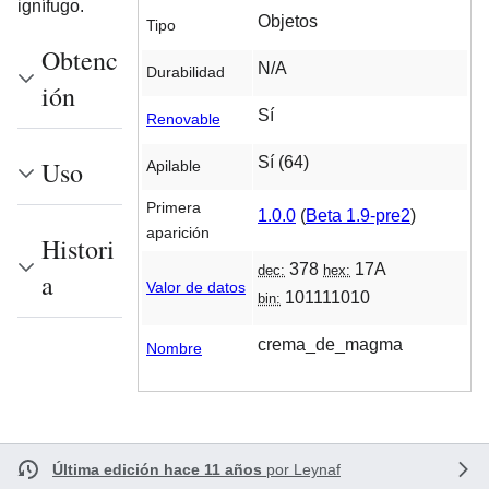
ignífugo.
Objetos
Tipo
Obtenc
N/A
Durabilidad
ión
Sí
Renovable
Sí (64)
Uso
Apilable
Primera
1.0.0
(
Beta 1.9-pre2
)
aparición
Histori
378
17A
dec:
hex:
a
Valor de datos
101111010
bin:
crema_de_magma
Nombre
Última edición hace 11 años
por
Leynaf