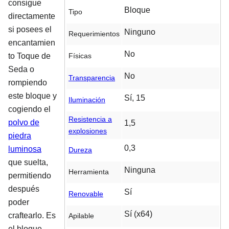
consigue
Bloque
Tipo
directamente
si posees el
Ninguno
Requerimientos
encantamien
No
Físicas
to Toque de
Seda o
No
Transparencia
rompiendo
este bloque y
Sí, 15
Iluminación
cogiendo el
Resistencia a
polvo de
1,5
explosiones
piedra
0,3
luminosa
Dureza
que suelta,
Ninguna
Herramienta
permitiendo
después
Sí
Renovable
poder
Sí (x64)
craftearlo. Es
Apilable
el bloque