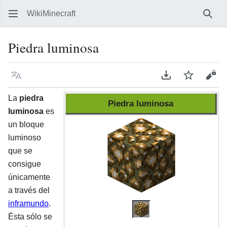
WikiMinecraft
Busc
Piedra luminosa
Idioma
Descargar en P
Vigilar
Ver 
La
piedra
Piedra luminosa
luminosa
es
un bloque
luminoso
que se
consigue
únicamente
a través del
inframundo
.
Ésta sólo se