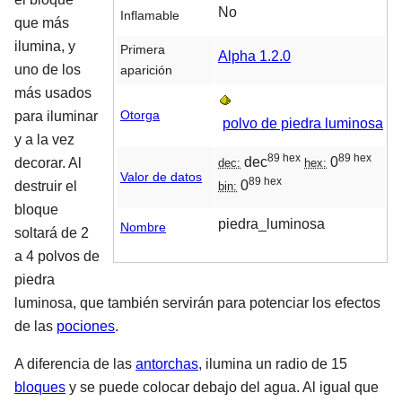
No
Inflamable
que más
ilumina, y
Primera
Alpha 1.2.0
uno de los
aparición
más usados
Otorga
para iluminar
polvo de piedra luminosa
y a la vez
89 hex
89 hex
dec
0
decorar. Al
dec:
hex:
Valor de datos
89 hex
0
destruir el
bin:
bloque
piedra_luminosa
Nombre
soltará de 2
a 4 polvos de
piedra
luminosa, que también servirán para potenciar los efectos
de las
pociones
.
A diferencia de las
antorchas
, ilumina un radio de 15
bloques
y se puede colocar debajo del agua. Al igual que