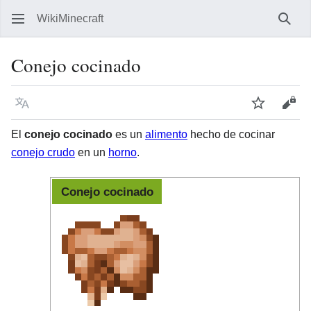
WikiMinecraft
Busc
Conejo cocinado
Idioma
Vigilar
Ver 
El
conejo cocinado
es un
alimento
hecho de cocinar
conejo crudo
en un
horno
.
Conejo cocinado