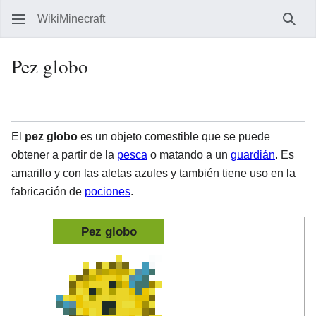
WikiMinecraft
Busc
Pez globo
Idioma
Vigilar
Ver 
El
pez globo
es un objeto comestible que se puede
obtener a partir de la
pesca
o matando a un
guardián
. Es
amarillo y con las aletas azules y también tiene uso en la
fabricación de
pociones
.
Pez globo