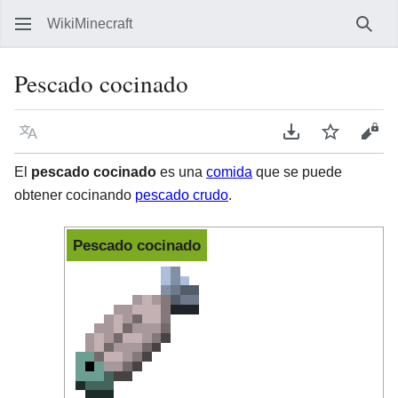
WikiMinecraft
Busc
Pescado cocinado
Idioma
Descargar en P
Vigilar
Ver 
El
pescado cocinado
es una
comida
que se puede
obtener cocinando
pescado crudo
.
Pescado cocinado