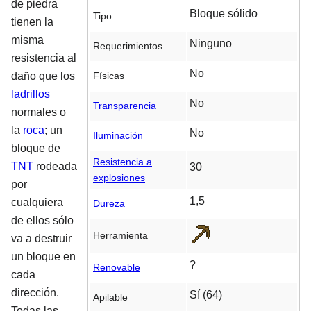
de piedra
Bloque sólido
Tipo
tienen la
misma
Ninguno
Requerimientos
resistencia al
No
Físicas
daño que los
ladrillos
No
Transparencia
normales o
la
roca
; un
No
Iluminación
bloque de
Resistencia a
TNT
rodeada
30
explosiones
por
1,5
cualquiera
Dureza
de ellos sólo
Herramienta
va a destruir
un bloque en
?
Renovable
cada
dirección.
Sí (64)
Apilable
Todas las