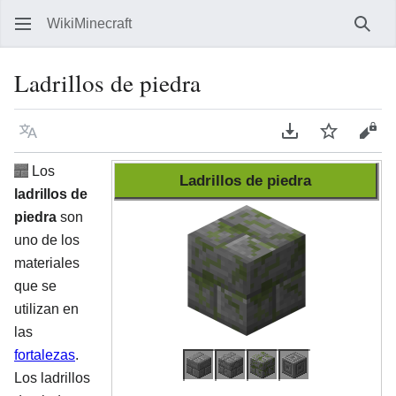
WikiMinecraft
Busc
Ladrillos de piedra
Idioma
Descargar en P
Vigilar
Ver 
Los
Ladrillos de piedra
ladrillos de
piedra
son
uno de los
materiales
que se
utilizan en
las
fortalezas
.
Los ladrillos