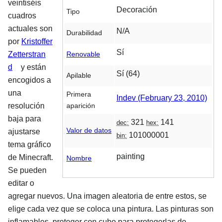
veintiséis
Decoración
Tipo
cuadros
actuales son
N/A
Durabilidad
por
Kristoffer
Sí
Renovable
Zetterstran
d
y están
Sí (64)
Apilable
encogidos a
una
Primera
Indev (February 23, 2010)
aparición
resolución
baja para
321
141
dec:
hex:
Valor de datos
ajustarse
101000001
bin:
tema gráfico
painting
de Minecraft.
Nombre
Se pueden
editar o
agregar nuevos. Una imagen aleatoria de entre estos, se
elige cada vez que se coloca una pintura. Las pinturas son
inflamables, proteger con cubo para protegerlas de