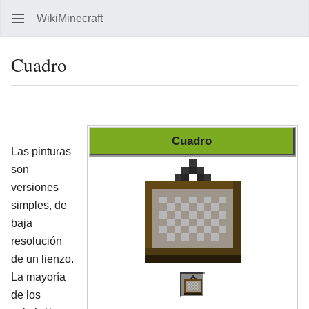
WikiMinecraft
Busc
Cuadro
Idioma
Vigilar
Ver 
Cuadro
Las pinturas
son
versiones
simples, de
baja
resolución
de un lienzo.
La mayoría
de los