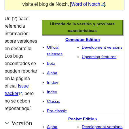
visita el blog de Notch, [
Word of Notch
].
Un (?) hace
Historia de la versión y próximas
referencia
características
información
Computer Edition
sobre versiones
Official
Development versions
en desarrollo.
releases
Los bugs
Upcoming features
encontrados se
Beta
pueden reportar
Alpha
en la página
Infdev
oficial
Issue
Indev
tracker
, pero
no se deben
Classic
reportar aquí.
Pre-classic
Pocket Edition
Versión
Alpha
Development versions