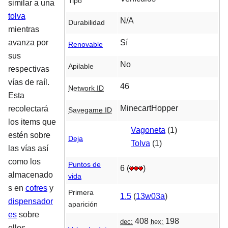
Tipo
similar a una
tolva
N/A
Durabilidad
mientras
Sí
avanza por
Renovable
sus
No
Apilable
respectivas
vías de raíl.
46
Network ID
Esta
MinecartHopper
recolectará
Savegame ID
los items que
Vagoneta
(1)
estén sobre
Deja
Tolva
(1)
las vías así
como los
Puntos de
6 (
)
almacenado
vida
s en
cofres
y
Primera
1.5
(
13w03a
)
dispensador
aparición
es
sobre
408
198
dec:
hex:
ellos.