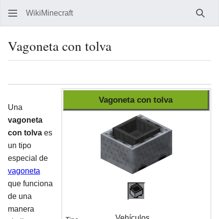
WikiMinecraft
Busc
Vagoneta con tolva
Idioma
Vigilar
Ver 
Vagoneta con tolva
Una
vagoneta
con tolva
es
un tipo
especial de
vagoneta
que funciona
de una
manera
Vehículos