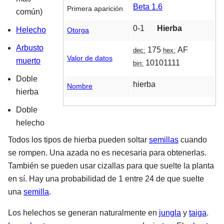
Beta 1.6
Primera aparición
común)
0-1
Hierba
Helecho
Otorga
Arbusto
175
AF
dec:
hex:
Valor de datos
muerto
10101111
bin:
Doble
hierba
Nombre
hierba
Doble
helecho
Todos los tipos de hierba pueden soltar
semillas
cuando
se rompen. Una azada no es necesaria para obtenerlas.
También se pueden usar cizallas para que suelte la planta
en sí. Hay una probabilidad de 1 entre 24 de que suelte
una
semilla
.
Los helechos se generan naturalmente en
jungla
y
taiga
.