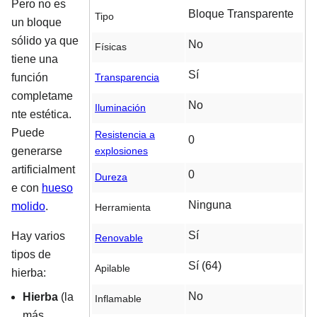
Pero no es
Bloque Transparente
Tipo
un bloque
sólido ya que
No
Físicas
tiene una
Sí
Transparencia
función
completame
No
Iluminación
nte estética.
Puede
Resistencia a
0
explosiones
generarse
artificialment
0
Dureza
e con
hueso
Ninguna
molido
.
Herramienta
Sí
Hay varios
Renovable
tipos de
Sí (64)
Apilable
hierba:
No
Hierba
(la
Inflamable
más