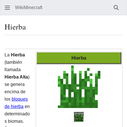
WikiMinecraft
Busc
Hierba
Idioma
Vigilar
Ver 
La
Hierba
Hierba
(también
llamada
Hierba Alta
)
se genera
encima de
los
bloques
de hierba
en
determinado
s biomas.