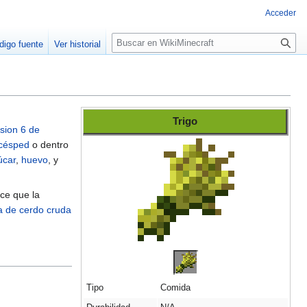
Acceder
B
digo fuente
Ver historial
u
s
c
a
r
Trigo
sion 6 de
césped
o dentro
úcar
,
huevo
, y
ce que la
a de cerdo cruda
Tipo
Comida