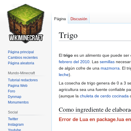
Página
Discusión
Trigo
Ir
Ir
Página principal
a
a
El
trigo
es un alimento que puede ser o
Cambios recientes
la
la
febrero del 2010
. Las
semillas
necesari
Página aleatoria
navegación
búsqueda
de algún cofre de una
mazmorra
. El t
Mundo-Minecraft
leche
).
Tutorial redactores
La cosecha de trigo genera de 0 a 3 se
Pagina Web
agricultura sea una fuente confiable p
Foro
(aunque la
chuleta de cerdo cocinada
Dynmap
Monumentos
Como ingrediente de elabora
Social
Error de Lua en package.lua en
Twitter
Instagram
Youtube