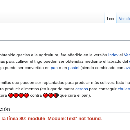
Leer
Ver có
btenido gracias a la agricultura, fue añadido en la versión
Indev
el
Ver
as para cultivar el trigo pueden ser obtenidas mediante el labrado del
rigo puede ser convertido en
pan
o en
pastel
(siendo combinado con
az
millas que pueden ser replantadas para producir más cultivos. Esto ha
ara producir alimentos (en lugar de matar
cerdos
para conseguir
chulet
cura
contra
que cura el pan).
ción
 la línea 80: module 'Module:Text' not found.