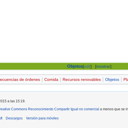
Objetos
[
edit
]
[
mostrar
]
secuencias de órdenes
Comida
Recursos renovables
Objetos
Pl
2015 a las 15:19.
reative Commons Reconocimiento Compartir Igual no comercial
a menos que se ind
ft
Descargos
Versión para móviles