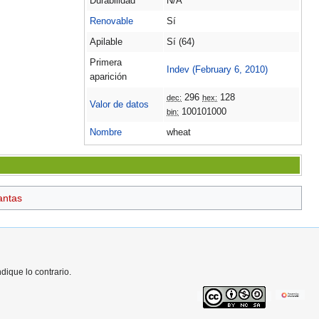
Durabilidad
N/A
Renovable
Sí
Apilable
Sí (64)
Primera
Indev (February 6, 2010)
aparición
296
128
dec:
hex:
Valor de datos
100101000
bin:
Nombre
wheat
antas
ique lo contrario.