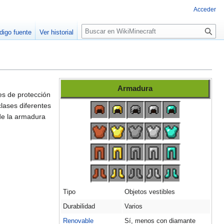
Acceder
B
digo fuente
Ver historial
u
s
c
a
r
Armadura
es de protección
lases diferentes
de la armadura
Tipo
Objetos vestibles
Durabilidad
Varios
Renovable
Sí, menos con diamante