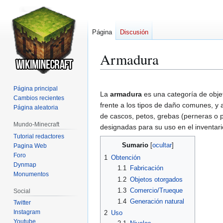
Página
Discusión
Armadura
Ir
Ir
Página principal
a
a
La
armadura
es una categoría de objet
Cambios recientes
la
la
frente a los tipos de daño comunes, y 
Página aleatoria
navegación
búsqueda
de cascos, petos, grebas (perneras o 
Mundo-Minecraft
designadas para su uso en el inventari
Tutorial redactores
Sumario
Pagina Web
Foro
1
Obtención
Dynmap
1.1
Fabricación
Monumentos
1.2
Objetos otorgados
1.3
Comercio/Trueque
Social
1.4
Generación natural
Twitter
Instagram
2
Uso
Youtube