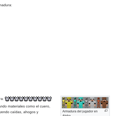
rmadura:
ra:
.
ndo materiales como el cuero,
Armadura del jugador en
uyendo caídas, ahogos y
Alpha