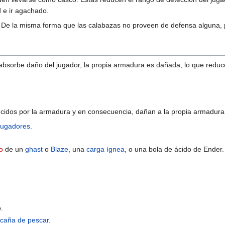
d e ir agachado.
De la misma forma que las calabazas no proveen de defensa alguna, per
bsorbe daño del jugador, la propia armadura es dañada, lo que redu
ucidos por la armadura y en consecuencia, dañan a la propia armadura
jugadores
.
o
de un
ghast
o
Blaze
, una
carga ígnea
, o una bola de ácido de Ender.
.
a
caña de pescar
.