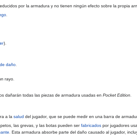
educidos por la armadura y no tienen ningún efecto sobre la propia a
ego
.
er
).
 de daño
.
un rayo.
ños dañarán todas las piezas de armadura usadas en
Pocket Edition
.
ra a la
salud
del jugador, que se puede medir en una barra de armadu
s petos, las grevas, y las botas pueden ser
fabricados
por jugadores usa
mante
. Esta armadura absorbe parte del daño causado al jugador, incl