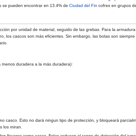
ts se pueden encontrar en 13.4% de
Ciudad del Fin
cofres en grupos de
ción por unidad de material, seguido de las grebas. Para la armadura d
oro, los cascos son más eficientes. Sin embargo, las botas son siempr
rio.
a menos duradera a la más duradera):
 casco. Esto no dará ningun tipo de protección, y bloqueará parcialme
s los miran.
n llevarse como casco. Estas reducen el rango de detección del jugado