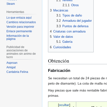
2.1
Niveles
Steam
2.1.1
Otros
3
Mecánicas
Herramientas
3.1
Tipos de daño
Lo que enlaza aquí
3.2
Armadura del jugador
Cambios relacionados
3.3
Puntos de defensa
Versión para imprimir
4
Criaturas con armadura
Enlace permanente
Información de la
5
Valor de datos
página
5.1
Galería
6
Curiosidades
Publicidad de
asociaciones de
animales sin animo de
lucro
Obtención
Asproan
Amigat
Fabricación
Cantabria Felina
Se necesitan un total de 24 piezas de
peto de diamante). La cota de malla n
Hay piezas que sale más rentable fabr
primas.
[
ocultar
]