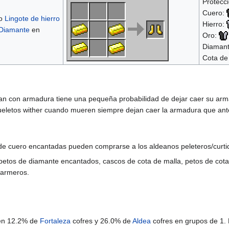
Protecci
Cuero:
o
Lingote de hierro
Hierro:
Diamante
en
Oro:
Diaman
Cota de
an con armadura tiene una pequeña probabilidad de dejar caer su arm
eletos wither cuando mueren siempre dejan caer la armadura que ant
 de cuero encantadas pueden comprarse a los aldeanos peleteros/curti
 petos de diamante encantados, cascos de cota de malla, petos de cota
 armeros.
 en 12.2% de
Fortaleza
cofres y 26.0% de
Aldea
cofres en grupos de 1. 