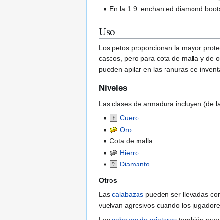
En la 1.9, enchanted diamond boo
Uso
Los petos proporcionan la mayor protec
cascos, pero para cota de malla y de 
pueden apilar en las ranuras de inventa
Niveles
Las clases de armadura incluyen (de l
Cuero
Oro
Cota de malla
Hierro
Diamante
Otros
Las
calabazas
pueden ser llevadas como
vuelvan agresivos cuando los jugadore
Las
cabezas de criaturas
también puede