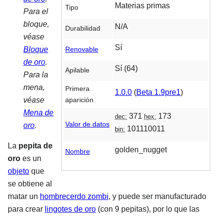
Materias primas
Tipo
Para el
bloque,
N/A
Durabilidad
véase
Sí
Renovable
Bloque
de oro
.
Sí (64)
Apilable
Para la
mena,
Primera
1.0.0
(
Beta 1.9pre1
)
aparición
véase
Mena de
371
173
dec:
hex:
Valor de datos
oro
.
101110011
bin:
La
pepita de
golden_nugget
Nombre
oro
es un
objeto
que
se obtiene al
matar un
hombrecerdo zombi
, y puede ser manufacturado
para crear
lingotes de oro
(con 9 pepitas), por lo que las