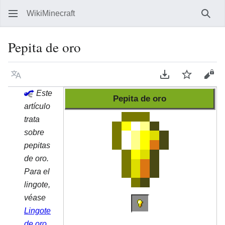
WikiMinecraft
Busc
Pepita de oro
Idioma
Descargar en P
Vigilar
Ver 
Este
Pepita de oro
artículo
trata
sobre
pepitas
de oro.
Para el
lingote,
véase
Lingote
de oro
.