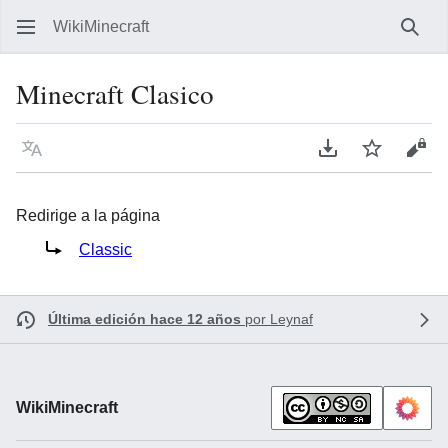
WikiMinecraft
Busc
Minecraft Clasico
Idioma
Descargar en P
Vigilar
Ver 
Redirige a la página
Redirige a:
Classic
Última edición hace 12 años
por
Leynaf
WikiMinecraft