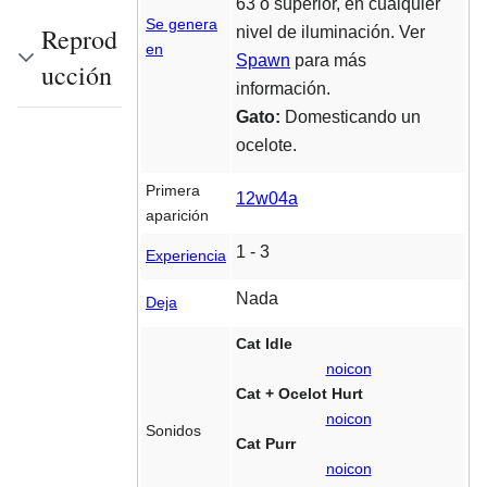
63 o superior, en cualquier
Se genera
Reprod
nivel de iluminación. Ver
en
Spawn
para más
ucción
información.
Gato:
Domesticando un
ocelote.
Primera
12w04a
aparición
1 - 3
Experiencia
Nada
Deja
Cat Idle
noicon
Cat + Ocelot Hurt
noicon
Sonidos
Cat Purr
noicon