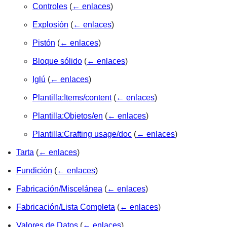
Controles
(
← enlaces
)
Explosión
(
← enlaces
)
Pistón
(
← enlaces
)
Bloque sólido
(
← enlaces
)
Iglú
(
← enlaces
)
Plantilla:Items/content
(
← enlaces
)
Plantilla:Objetos/en
(
← enlaces
)
Plantilla:Crafting usage/doc
(
← enlaces
)
Tarta
(
← enlaces
)
Fundición
(
← enlaces
)
Fabricación/Miscelánea
(
← enlaces
)
Fabricación/Lista Completa
(
← enlaces
)
Valores de Datos
(
← enlaces
)