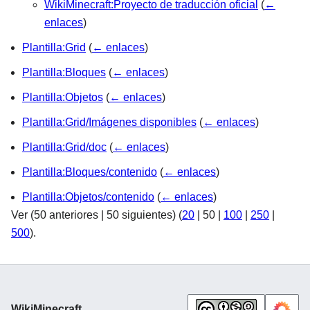
WikiMinecraft:Proyecto de traducción oficial
(
←
enlaces
)
Plantilla:Grid
(
← enlaces
)
Plantilla:Bloques
(
← enlaces
)
Plantilla:Objetos
(
← enlaces
)
Plantilla:Grid/Imágenes disponibles
(
← enlaces
)
Plantilla:Grid/doc
(
← enlaces
)
Plantilla:Bloques/contenido
(
← enlaces
)
Plantilla:Objetos/contenido
(
← enlaces
)
Ver (
50 anteriores
|
50 siguientes
) (
20
|
50
|
100
|
250
|
500
).
WikiMinecraft