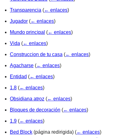
Transparencia
(
← enlaces
)
Jugador
(
← enlaces
)
Mundo principal
(
← enlaces
)
Vida
(
← enlaces
)
Construccion de tu casa
(
← enlaces
)
Agacharse
(
← enlaces
)
Entidad
(
← enlaces
)
1.8
(
← enlaces
)
Obsidiana atroz
(
← enlaces
)
Bloques de decoración
(
← enlaces
)
1.9
(
← enlaces
)
Bed Block
(página redirigida)
(
← enlaces
)