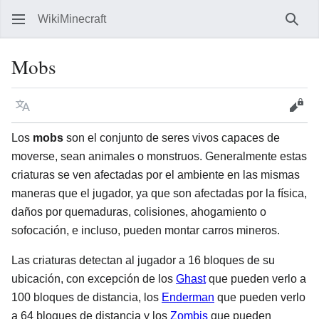
WikiMinecraft
Busc
Mobs
Idioma
Vigilar
Ver 
Los
mobs
son el conjunto de seres vivos capaces de
moverse, sean animales o monstruos. Generalmente estas
criaturas se ven afectadas por el ambiente en las mismas
maneras que el jugador, ya que son afectadas por la física,
daños por quemaduras, colisiones, ahogamiento o
sofocación, e incluso, pueden montar carros mineros.
Las criaturas detectan al jugador a 16 bloques de su
ubicación, con excepción de los
Ghast
que pueden verlo a
100 bloques de distancia, los
Enderman
que pueden verlo
a 64 bloques de distancia y los
Zombis
que pueden