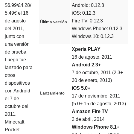
$6.99/£4.28/
Android: 0.12.3
5,49€ el 16
iOS: 0.12.3
de agosto
Fire TV: 0.12.3
Última versión
del 2011,
Windows Phone: 0.12.3
junto con
Windows 10: 0.12.3
una versión
Xperia PLAY
de prueba.
16 de agosto, 2011
Luego fue
Android 2.3+
lanzado para
7 de octubre, 2011 (2.3+
otros
30 de enero, 2013)
dispositivos
iOS 5.0+
con Android
Lanzamiento
17 de noviembre, 2011
el 7 de
(5.0+ 15 de agosto, 2013)
octubre del
Amazon Fire TV
2011.
2 de abril, 2014
Minecraft
Windows Phone 8.1+
Pocket