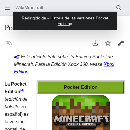
WikiMinecraft
Busc
Redirigido de «
Historia de las versiones Pocket
Edition
»
Pocket Edition
Idioma
Descargar en P
Vigilar
Ver 
Este artículo trata sobre la Edición Pocket de
Minecraft. Para la Edición Xbox 360, véase
Xbox
Edition
.
La
Pocket
Pocket Edition
[
4
]
Edition
(
edición de
bolsillo
en
español) es
la versión
portátil de