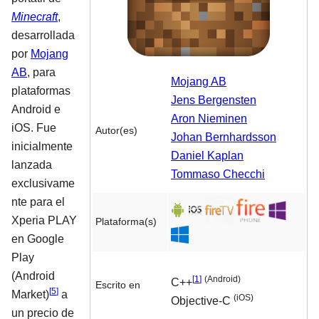
Minecraft
,
desarrollada
por
Mojang
AB
, para
Mojang AB
plataformas
Jens Bergensten
Android e
Aron Nieminen
iOS. Fue
Autor(es)
Johan Bernhardsson
inicialmente
Daniel Kaplan
lanzada
Tommaso Checchi
exclusivame
nte para el
Xperia PLAY
Plataforma(s)
en Google
Play
(Android
[
1
]
(Android)
C++
Escrito en
[
5
]
Market)
a
(iOS)
Objective-C
un precio de