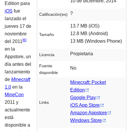
10 de diciembre, 2014
Edition para
iOS
fue
?
Calificación(es)
lanzado el
13.7 MB (iOS)
jueves 17 de
12.8 MB (Android)
noviembre
Tamaño
[
6
]
13 MB (Windows Phone)
del 2011
en la
Propietaria
Licencia
Appstore, un
día antes del
Fuente
No
lanzamiento
disponible
de
Minecraft
Minecraft: Pocket
1.0
en la
Edition
MineCon
Google Play
2011 y
Links
iOS App Store
actualmente
Amazon Appstore
está
Windows Store
disponible a