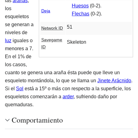
las
arañas
,
Huesos
(0-2).
los
Deja
Flechas
(0-2).
esqueletos
se generan a
51
Network ID
niveles de
Savegame
luz
iguales o
Skeleton
ID
menores a 7.
En el 1% de
los casos,
cuanto se genera una araña ésta puede que lleve un
esqueleto montándola, lo que se llama un
Jinete Arácnido
.
Si el
Sol
está a 15º o más con respecto a la superficie, los
esqueletos comenzarán a
arder
, sufriendo daño por
quemaduras.
Comportamiento