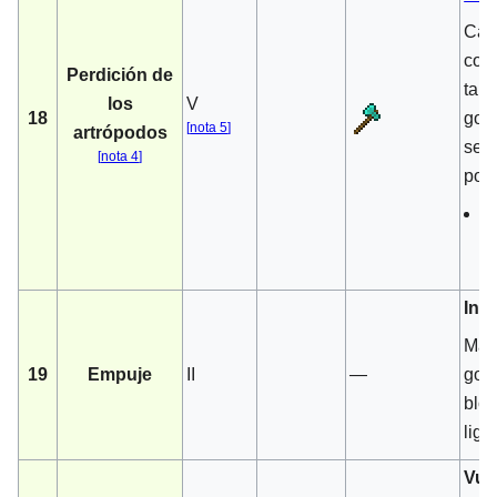
Cada
cora
Perdición de
tamb
los
V
18
golp
[
nota 5
]
artrópodos
seg
[
nota 4
]
por 
C
m
m
Inc
Más 
19
Empuje
II
—
golp
bloq
lige
Vue