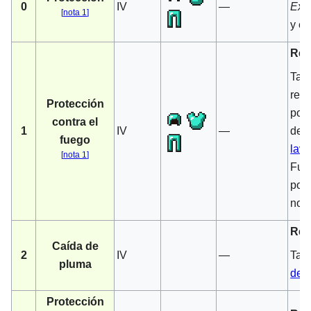
0
IV
—
Exc
[
nota 1
]
y el
Red
Tam
redu
Protección
por
contra el
1
IV
—
de 
fuego
lav
[
nota 1
]
Fueg
por 
no s
Red
Caída de
2
IV
—
Tamb
pluma
de 
Protección