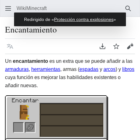
WikiMinecraft
Busc
Encantamiento
Idioma
Descargar en P
Vigilar
Ver 
Un
encantamiento
es un extra que se puede añadir a las
armaduras
,
herramientas
, armas (
espadas
y
arcos
) y
libros
cuya función es mejorar las habilidades existentes o
añadir nuevas.