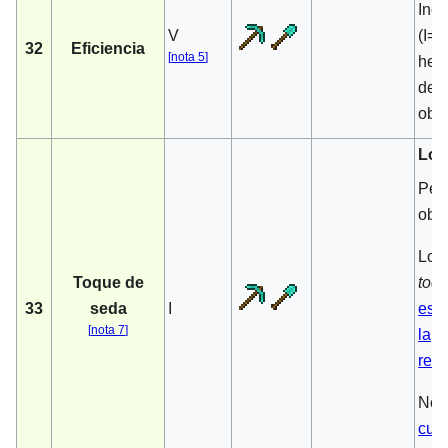
Incr
V
(I=1
32
Eficiencia
[
nota 5
]
herr
de v
obje
Los
Per
obte
Los 
Toque de
toq
33
seda
I
esm
[
nota 7
]
lapi
red
No 
cult