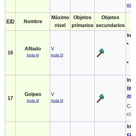
esc
Máximo
Objetos
Objetos
EID
Nombre
nivel
primarios
secundarios
Inc
C
Afilado
V
c
16
[
nota 4
]
[
nota 5
]
E
1/
Inc
(
es
Golpeo
V
zom
17
[
nota 4
]
[
nota 5
]
Cada
cora
Inc
cue