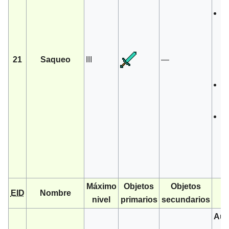
S
t
P
c
21
Saqueo
III
—
o
L
ob
E
e
n
p
f
Máximo
Objetos
Objetos
EID
Nombre
nivel
primarios
secundarios
Aum