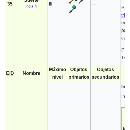
Suerte
35
III
—
[
nota 7
]
Par
trig
máx
par
cai
Par
14% 
Máximo
Objetos
Objetos
EID
Nombre
nivel
primarios
secundarios
Inc
Incr
Niv