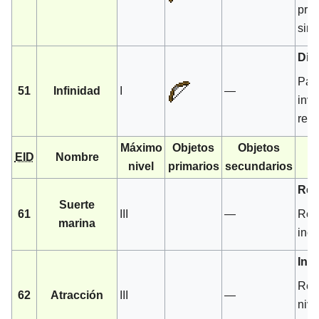
prod
simi
Dis
Para
51
Infinidad
I
—
inve
reco
Máximo
Objetos
Objetos
EID
Nombre
nivel
primarios
secundarios
Red
Suerte
61
III
—
Redu
marina
incr
Inc
Red
62
Atracción
III
—
nive