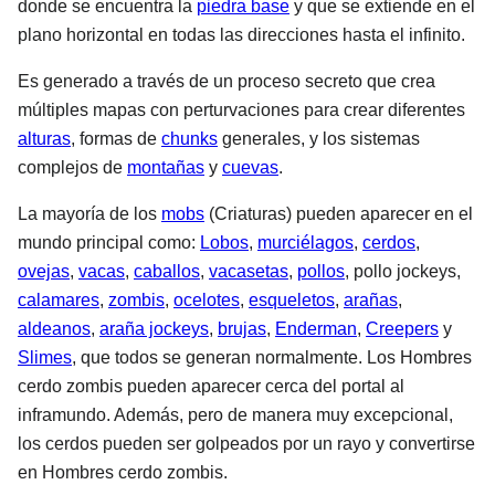
donde se encuentra la
piedra base
y que se extiende en el
plano horizontal en todas las direcciones hasta el infinito.
Es generado a través de un proceso secreto que crea
múltiples mapas con perturvaciones para crear diferentes
alturas
, formas de
chunks
generales, y los sistemas
complejos de
montañas
y
cuevas
.
La mayoría de los
mobs
(Criaturas) pueden aparecer en el
mundo principal como:
Lobos
,
murciélagos
,
cerdos
,
ovejas
,
vacas
,
caballos
,
vacasetas
,
pollos
, pollo jockeys,
calamares
,
zombis
,
ocelotes
,
esqueletos
,
arañas
,
aldeanos
,
araña jockeys
,
brujas
,
Enderman
,
Creepers
y
Slimes
, que todos se generan normalmente. Los Hombres
cerdo zombis pueden aparecer cerca del portal al
inframundo. Además, pero de manera muy excepcional,
los cerdos pueden ser golpeados por un rayo y convertirse
en Hombres cerdo zombis.