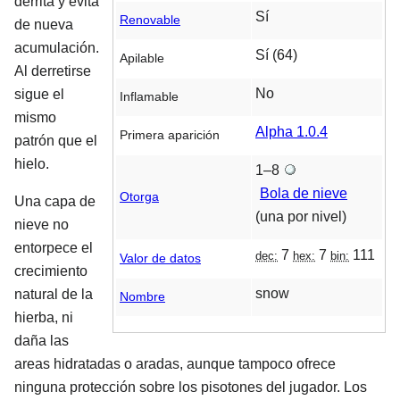
derrita y evita
Sí
Renovable
de nueva
acumulación.
Sí (64)
Apilable
Al derretirse
No
sigue el
Inflamable
mismo
Alpha 1.0.4
Primera aparición
patrón que el
hielo.
1–8
Bola de nieve
Otorga
Una capa de
(una por nivel)
nieve no
entorpece el
7
7
111
dec:
hex:
bin:
Valor de datos
crecimiento
snow
natural de la
Nombre
hierba, ni
daña las
areas hidratadas o aradas, aunque tampoco ofrece
ninguna protección sobre los pisotones del jugador. Los