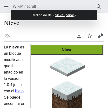
WikiMinecraft
Busc
Redirigido de «
Nieve (capa)
»
Nieve
Idioma
Descargar en P
Vigilar
Ver 
La
nieve
es
Nieve
un bloque
modificador
que fue
añadido en
la versión
1.0.4 junto
con el
hielo
.
Se puede
encontrar en