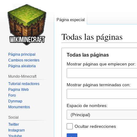
Página especial
Todas las páginas
Ir
Ir
Página principal
Todas las páginas
a
a
Cambios recientes
Mostrar páginas que empiecen por:
la
la
Página aleatoria
navegación
búsqueda
Mundo-Minecraft
Tutorial redactores
Mostrar páginas terminadas con:
Pagina Web
Foro
Dynmap
Espacio de nombres:
Monumentos
(Principal)
Social
Twitter
Ocultar redirecciones
Instagram
Youtube