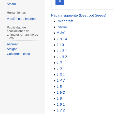
Ir
Steam
Herramientas
Página siguiente (Beetroot Seeds)
Versión para imprimir
.minecraft
.name
Publicidad de
asociaciones de
/LWC
animales sin animo de
lucro
1.0.14
Asproan
1.10
Amigat
1.10.1
Cantabria Felina
1.10.2
1.2
1.2.1
1.3.1
1.4.7
1.5
1.5.2
1.6
1.6.1
1.7.2