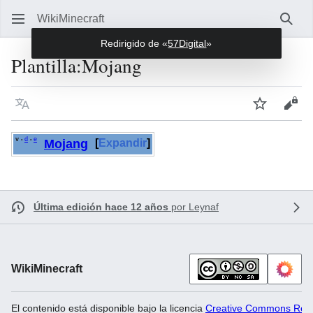
WikiMinecraft
Busc
Redirigido de «
57Digital
»
Plantilla
:
Mojang
Idioma
Vigilar
Ver 
v
d
e
•
•
Mojang
Expandir
Última edición hace 12 años
por
Leynaf
WikiMinecraft
El contenido está disponible bajo la licencia
Creative Commons Recon