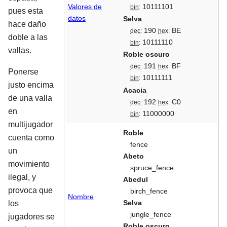
10111101
Valores de
bin
:
pues esta
datos
Selva
hace daño
190
BE
dec
:
hex
:
doble a las
10111110
bin
:
vallas.
Roble oscuro
191
BF
dec
:
hex
:
Ponerse
10111111
bin
:
justo encima
Acacia
de una valla
192
C0
dec
:
hex
:
en
11000000
bin
:
multijugador
Roble
cuenta como
fence
un
Abeto
movimiento
spruce_fence
ilegal, y
Abedul
provoca que
birch_fence
Nombre
Selva
los
jungle_fence
jugadores se
Roble oscuro