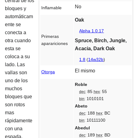
central de los
No
Inflamable
bloques y
automáticam
Oak
ente se
Alpha 1.0.17
conecta a
Primeras
Spruce, Birch, Jungle,
otra cuando
aparariciones
Acacia, Dark Oak
esta se
coloca a su
1.8
(
14w32b
)
lado. Las
El mismo
Otorga
vallas son
uno de los
Roble
muchos
85
55
dec
:
hex
:
bloques que
1010101
bin
:
son rotos
Abeto
mas
188
BC
dec
:
hex
:
10111100
rápidamente
bin
:
Abedul
con una
189
BD
dec
:
hex
:
espada,