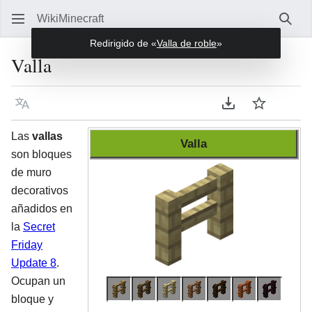
WikiMinecraft
Busc
Redirigido de «
Valla de roble
»
Valla
Idioma
Descargar en P
Vigilar
Ver 
Las
vallas
Valla
son bloques
de muro
decorativos
añadidos en
la
Secret
Friday
Update 8
.
Ocupan un
bloque y