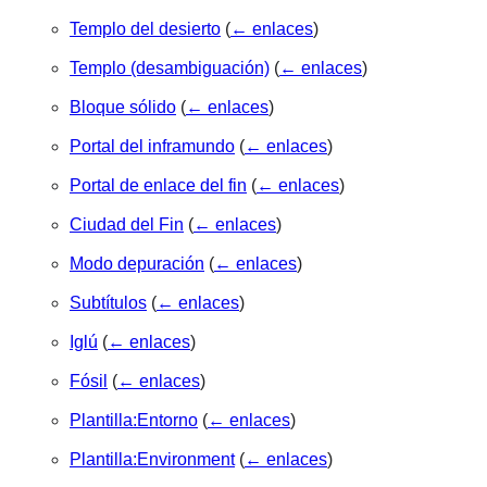
Templo del desierto
(
← enlaces
)
Templo (desambiguación)
(
← enlaces
)
Bloque sólido
(
← enlaces
)
Portal del inframundo
(
← enlaces
)
Portal de enlace del fin
(
← enlaces
)
Ciudad del Fin
(
← enlaces
)
Modo depuración
(
← enlaces
)
Subtítulos
(
← enlaces
)
Iglú
(
← enlaces
)
Fósil
(
← enlaces
)
Plantilla:Entorno
(
← enlaces
)
Plantilla:Environment
(
← enlaces
)