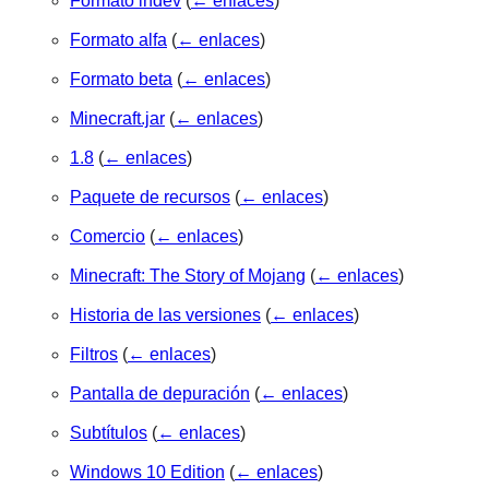
Formato indev
(
← enlaces
)
Formato alfa
(
← enlaces
)
Formato beta
(
← enlaces
)
Minecraft.jar
(
← enlaces
)
1.8
(
← enlaces
)
Paquete de recursos
(
← enlaces
)
Comercio
(
← enlaces
)
Minecraft: The Story of Mojang
(
← enlaces
)
Historia de las versiones
(
← enlaces
)
Filtros
(
← enlaces
)
Pantalla de depuración
(
← enlaces
)
Subtítulos
(
← enlaces
)
Windows 10 Edition
(
← enlaces
)