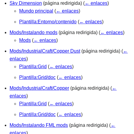
Sky Dimension
(página redirigida)
(
← enlaces
)
Mundo principal
(
← enlaces
)
Plantilla:Entorno/contenido
(
← enlaces
)
Mods/Instalando mods
(página redirigida)
(
← enlaces
)
Mods
(
← enlaces
)
Mods/IndustrialCraft/Copper Dust
(página redirigida)
(
←
enlaces
)
Plantilla:Grid
(
← enlaces
)
Plantilla:Grid/doc
(
← enlaces
)
Mods/IndustrialCraft/Copper
(página redirigida)
(
←
enlaces
)
Plantilla:Grid
(
← enlaces
)
Plantilla:Grid/doc
(
← enlaces
)
Mods/Instalando FML mods
(página redirigida)
(
←
enlaces
)