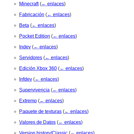
Minecraft
(
← enlaces
)
Fabricación
(
← enlaces
)
Beta
(
← enlaces
)
Pocket Edition
(
← enlaces
)
Indev
(
← enlaces
)
Servidores
(
← enlaces
)
Edición Xbox 360
(
← enlaces
)
Infdev
(
← enlaces
)
Supervivencia
(
← enlaces
)
Extremo
(
← enlaces
)
Paquete de texturas
(
← enlaces
)
Valores de Datos
(
← enlaces
)
Version history/Classic
(
← enlaces
)