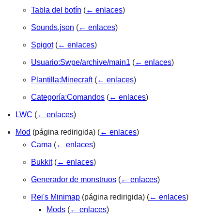
Tabla del botín
(
← enlaces
)
Sounds.json
(
← enlaces
)
Spigot
(
← enlaces
)
Usuario:Swpe/archive/main1
(
← enlaces
)
Plantilla:Minecraft
(
← enlaces
)
Categoría:Comandos
(
← enlaces
)
LWC
(
← enlaces
)
Mod
(página redirigida)
(
← enlaces
)
Cama
(
← enlaces
)
Bukkit
(
← enlaces
)
Generador de monstruos
(
← enlaces
)
Rei's Minimap
(página redirigida)
(
← enlaces
)
Mods
(
← enlaces
)