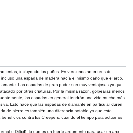
amientas, incluyendo los puños. En versiones anteriores de
e incluso una espada de madera hacía el mismo daño que el arco,
e diamante. Las espadas de gran poder son muy ventajosas ya que
 atacado por otras criaturas. Por la misma razón, golpearás menos
recuentemente, las espadas en general tendrán una vida mucho más
nsiva. Esto hace que las espadas de diamante en particular duren
a de hierro es también una diferencia notable ya que esto
 beneficios contra los Creepers, cuando el tiempo para actuar es
l o Difícil), lo que es un fuerte argumento para usar un arco,