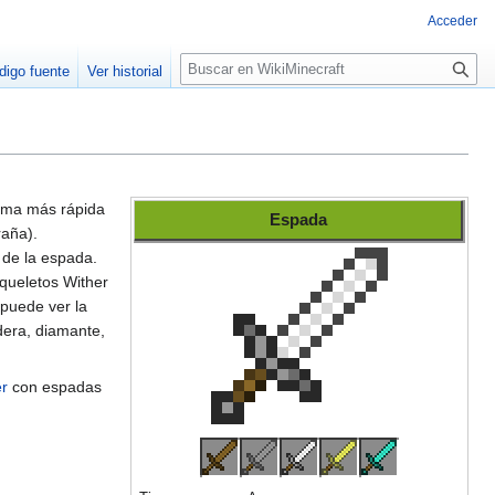
Acceder
B
digo fuente
Ver historial
u
s
c
a
r
orma más rápida
Espada
raña).
 de la espada.
queletos Wither
puede ver la
dera, diamante,
er
con espadas