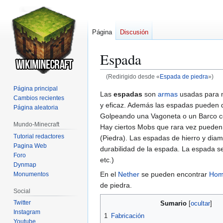
Página
Discusión
Espada
(Redirigido desde «
Espada de piedra
»)
Página principal
Ir
Ir
Las
espadas
son
armas
usadas para 
Cambios recientes
a
a
y eficaz. Además las espadas pueden d
Página aleatoria
la
la
Golpeando una Vagoneta o un Barco con
Mundo-Minecraft
navegación
búsqueda
Hay ciertos Mobs que rara vez pueden
Tutorial redactores
(Piedra). Las espadas de hierro y dia
Pagina Web
durabilidad de la espada. La espada 
Foro
etc.)
Dynmap
En el
Nether
se pueden encontrar
Hom
Monumentos
de piedra.
Social
Twitter
Sumario
Instagram
1
Fabricación
Youtube