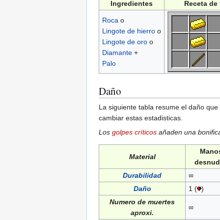
Ingredientes
Receta de
Roca
o
Lingote de hierro
o
Lingote de oro
o
Diamante
+
Palo
Daño
La siguiente tabla resume el daño que 
cambiar estas estadisticas.
Los
golpes críticos
añaden una bonific
Mano
Material
desnud
Durabilidad
∞
Daño
1 (
)
Numero de muertes
∞
aproxi.