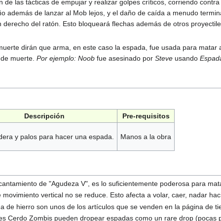
 de las tácticas de empujar y realizar golpes críticos, corriendo contr
año además de lanzar al Mob lejos, y el daño de caída a menudo termin
 derecho del ratón. Esto bloqueará flechas además de otros proyectile
e muerte dirán que arma, en este caso la espada, fue usada para matar
 de muerte.
Por ejemplo:
Noob
fue asesinado por
Steve
usando
Espad
Descripción
Pre-requisitos
era y palos para hacer una espada.
Manos a la obra
ntamiento de "Agudeza V", es lo suficientemente poderosa para matar 
movimiento vertical no se reduce. Esto afecta a volar, caer, nadar hac
 de hierro son unos de los artículos que se venden en la página de ti
es Cerdo Zombis pueden dropear espadas como un rare drop (pocas pos