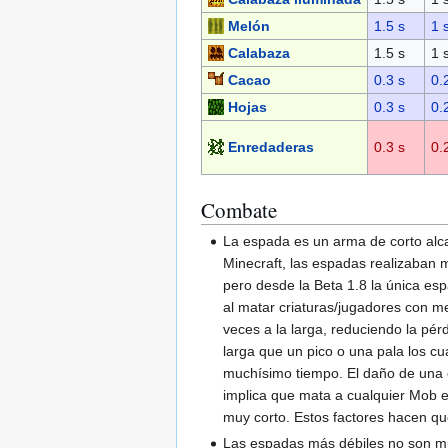
Melón
1.5 s
1 
Calabaza
1.5 s
1 
Cacao
0.3 s
0.
Hojas
0.3 s
0.
Enredaderas
0.3 s
0.
Combate
La espada es un arma de corto alca
Minecraft, las espadas realizaban 
pero desde la Beta 1.8 la única e
al matar criaturas/jugadores con m
veces a la larga, reduciendo la p
larga que un pico o una pala los c
muchísimo tiempo. El daño de una 
implica que mata a cualquier Mob e
muy corto. Estos factores hacen qu
Las espadas más débiles no son mu