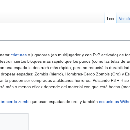
Leer
Ver có
matar
criaturas
o jugadores (en multijugador y con PvP activado) de f
estruir ciertos bloques más rápido que los puños (como las telas de a
 una espada lo destruirá más rápido, pero no reducirá la durabilidad
 dropear espadas: Zombis (hierro), Hombres-Cerdo Zombis (Oro) y Es
mante pueden ser compradas a aldeanos herreros. Pulsando F3 + H se 
será más o menos eficaz depende del material con que esté hecha (ma
brecerdo zombi
que usan espadas de oro, y también
esqueletos With