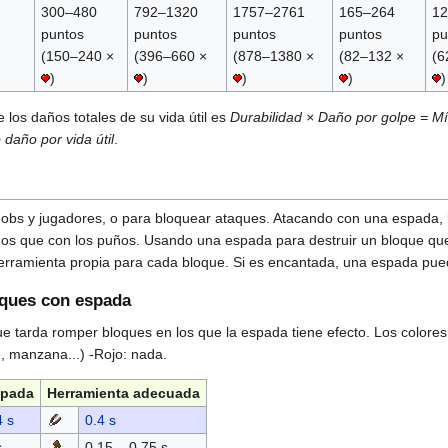
300–480
792–1320
1757–2761
165–264
12
puntos
puntos
puntos
puntos
pu
(150–240 ×
(396–660 ×
(878–1380 ×
(82–132 ×
(6
)
)
)
)
)
 los daños totales de su vida útil es
Durabilidad × Daño por golpe = Mí
daño por vida útil
.
bs y jugadores, o para bloquear ataques. Atacando con una espada, l
idos que con los puños. Usando una espada para destruir un bloque que
a herramienta propia para cada bloque. Si es encantada, una espada p
oques con espada
e tarda romper bloques en los que la espada tiene efecto. Los colores i
e, manzana...) -Rojo: nada.
pada
Herramienta adecuada
4 s
0.4 s
s
0.15 – 0.75 s