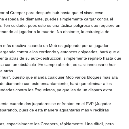
ar al Creeper para después huir hasta que el siseo cese,
n una espada de diamante, puedes simplemente cargar contra él
e. Ten cuidado, pues esto es una táctica peligroso que requiere un
ando al jugador a la muerte. No obstante, la estrategia de
aún más efectiva: cuando un Mob es golpeado por un jugador
Cargando contra ellos corriendo y entonces golpearlos, hará que el
uenta atrás de su auto-destrucción, simplemente repítelo hasta que
a con un obstáculo. En campo abierto, es casi innecesario huir
a atrás.
 huir", puesto que manda cualquier Mob varios bloques más allá
de diamante con este encantamiento, hará que eliminar a los
endadas contra los Esqueletos, ya que les da un disparo extra
ecuente cuando dos jugadores se enfrentan en el PVP (Jugador
disparando, pues de está manera aguantarás más y recibirás
as, especialmente los Creepers, rápidamente. Una difícil, pero