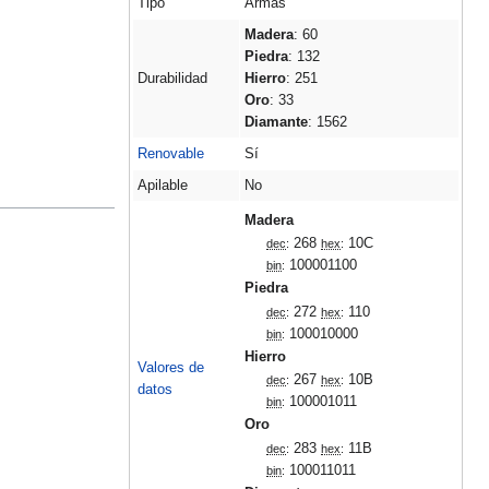
Tipo
Armas
Madera
: 60
Piedra
: 132
Durabilidad
Hierro
: 251
Oro
: 33
Diamante
: 1562
Renovable
Sí
Apilable
No
Madera
268
10C
dec
:
hex
:
100001100
bin
:
Piedra
272
110
dec
:
hex
:
100010000
bin
:
Hierro
Valores de
267
10B
dec
:
hex
:
datos
100001011
bin
:
Oro
283
11B
dec
:
hex
:
100011011
bin
: