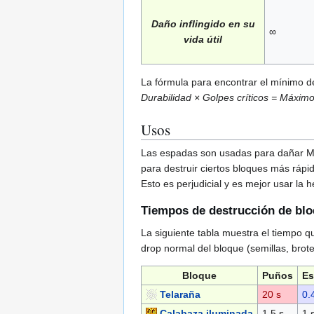
Daño inflingido en su
∞
vida útil
La fórmula para encontrar el mínimo de
Durabilidad × Golpes críticos = Máximo 
Usos
Las espadas son usadas para dañar Mo
para destruir ciertos bloques más ráp
Esto es perjudicial y es mejor usar l
Tiempos de destrucción de bl
La siguiente tabla muestra el tiempo qu
drop normal del bloque (semillas, brot
Bloque
Puños
Es
Telaraña
20 s
0.
Calabaza iluminada
1.5 s
1 