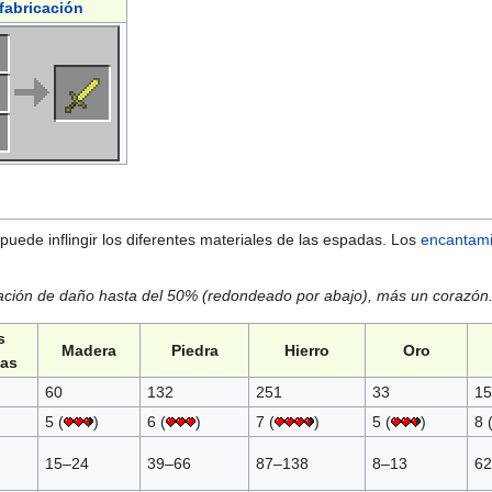
fabricación
puede inflingir los diferentes materiales de las espadas. Los
encantami
ación de daño hasta del 50% (redondeado por abajo), más un corazón
s
Madera
Piedra
Hierro
Oro
as
60
132
251
33
15
5 (
)
6 (
)
7 (
)
5 (
)
8 
15–24
39–66
87–138
8–13
62