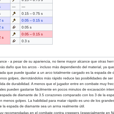
s
—
—
s
0.15 – 0.75 s
2 s
0.05 – 0.15 s
2 s
0.05 s
0.05 – 0.15 s
2 s
0.3 s
nce - a pesar de su apariencia, no tiene mayor alcance que otras herr
más daño que los arcos - incluso más dependiendo del material, ya qu
spada que puede igualar a un arco totalmente cargado es la espada d
enos golpes, derrotándolos más rápido reduce las posibilidades de ser
érdida de durabilidad. A menos que el jugador entre en combate muy f
uales pueden gastarse fácilmente en pocos minutos de excavación inte
espada de diamante de 3.5 corazones comparado con los 3 de la espad
n menos golpes. La habilidad para matar rápido es uno de los grandes
e la espada de diamante sea un arma realmente útil.
y recomendadas en el combate contra creepers (especialmente en Norma