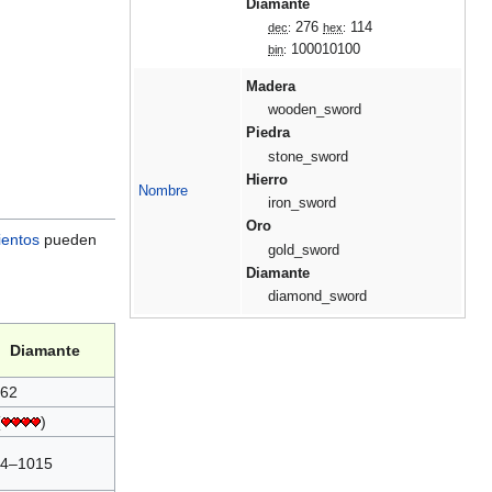
Diamante
276
114
dec
:
hex
:
100010100
bin
:
Madera
wooden_sword
Piedra
stone_sword
Hierro
Nombre
iron_sword
Oro
entos
pueden
gold_sword
Diamante
.
diamond_sword
Diamante
62
(
)
4–1015