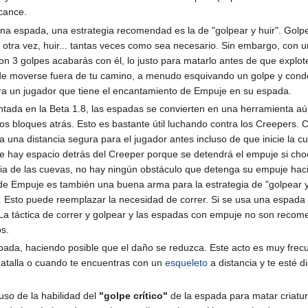
cance.
na espada, una estrategia recomendad es la de "golpear y huir". Golpe
r otra vez, huir... tantas veces como sea necesario. Sin embargo, co
on 3 golpes acabarás con él, lo justo para matarlo antes de que explot
de moverse fuera de tu camino, a menudo esquivando un golpe y conden
ara un jugador que tiene el encantamiento de Empuje en su espada.
ntada en la Beta 1.8, las espadas se convierten en una herramienta 
os bloques atrás. Esto es bastante útil luchando contra los Creepers. 
 una distancia segura para el jugador antes incluso de que inicie la c
 hay espacio detrás del Creeper porque se detendrá el empuje si choc
ncia de las cuevas, no hay ningún obstáculo que detenga su empuje haci
e Empuje es también una buena arma para la estrategia de "golpear y
 Esto puede reemplazar la necesidad de correr. Si se usa una espada 
 La táctica de correr y golpear y las espadas con empuje no son recom
os.
 espada, haciendo posible que el daño se reduzca. Este acto es muy fr
batalla o cuando te encuentras con un
esqueleto
a distancia y te esté 
uso de la habilidad del
"golpe crítico"
de la espada para matar criatur