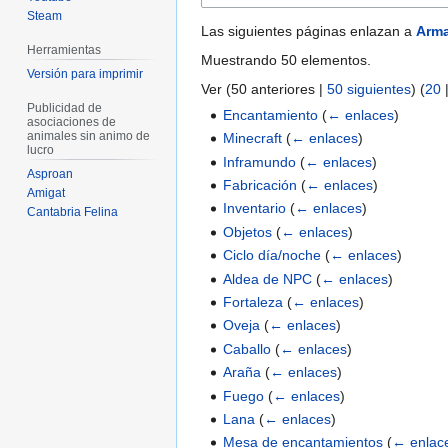
Steam
Las siguientes páginas enlazan a
Arm
Herramientas
Muestrando 50 elementos.
Versión para imprimir
Ver (
50 anteriores
|
50 siguientes
) (
20
Publicidad de
Encantamiento
(
← enlaces
)
asociaciones de
animales sin animo de
Minecraft
(
← enlaces
)
lucro
Inframundo
(
← enlaces
)
Asproan
Fabricación
(
← enlaces
)
Amigat
Inventario
(
← enlaces
)
Cantabria Felina
Objetos
(
← enlaces
)
Ciclo día/noche
(
← enlaces
)
Aldea de NPC
(
← enlaces
)
Fortaleza
(
← enlaces
)
Oveja
(
← enlaces
)
Caballo
(
← enlaces
)
Araña
(
← enlaces
)
Fuego
(
← enlaces
)
Lana
(
← enlaces
)
Mesa de encantamientos
(
← enlac