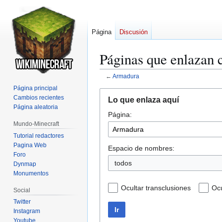
Página
Discusión
Páginas que enlazan
←
Armadura
Página principal
Ir
Ir
Cambios recientes
Lo que enlaza aquí
a
a
Página aleatoria
Página:
la
la
Mundo-Minecraft
navegación
búsqueda
Tutorial redactores
Pagina Web
Espacio de nombres:
Foro
todos
Dynmap
Monumentos
Ocultar transclusiones
Ocu
Social
Twitter
Ir
Instagram
Youtube