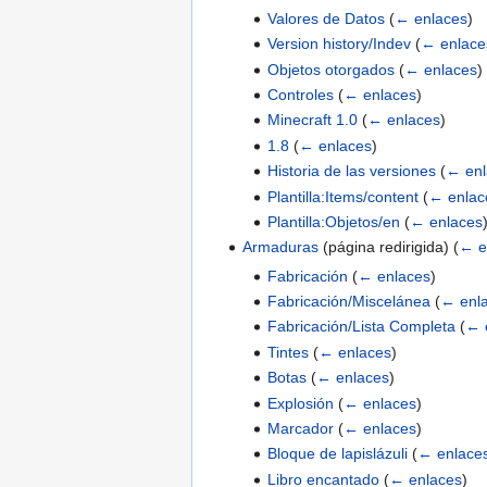
Valores de Datos
(
← enlaces
)
Version history/Indev
(
← enlace
Objetos otorgados
(
← enlaces
)
Controles
(
← enlaces
)
Minecraft 1.0
(
← enlaces
)
1.8
(
← enlaces
)
Historia de las versiones
(
← enl
Plantilla:Items/content
(
← enlac
Plantilla:Objetos/en
(
← enlaces
Armaduras
(página redirigida)
(
← e
Fabricación
(
← enlaces
)
Fabricación/Miscelánea
(
← enl
Fabricación/Lista Completa
(
← 
Tintes
(
← enlaces
)
Botas
(
← enlaces
)
Explosión
(
← enlaces
)
Marcador
(
← enlaces
)
Bloque de lapislázuli
(
← enlace
Libro encantado
(
← enlaces
)