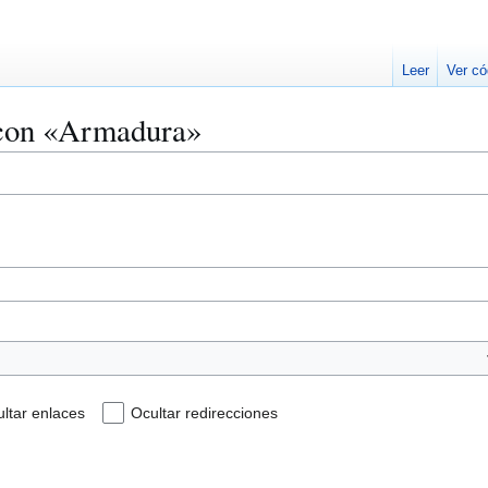
Leer
Ver có
 con «Armadura»
ltar enlaces
Ocultar redirecciones