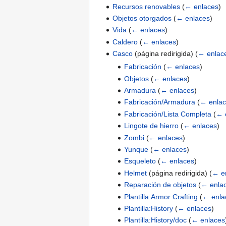
Recursos renovables
(
← enlaces
)
Objetos otorgados
(
← enlaces
)
Vida
(
← enlaces
)
Caldero
(
← enlaces
)
Casco
(página redirigida)
(
← enlac
Fabricación
(
← enlaces
)
Objetos
(
← enlaces
)
Armadura
(
← enlaces
)
Fabricación/Armadura
(
← enlac
Fabricación/Lista Completa
(
← 
Lingote de hierro
(
← enlaces
)
Zombi
(
← enlaces
)
Yunque
(
← enlaces
)
Esqueleto
(
← enlaces
)
Helmet
(página redirigida)
(
← e
Reparación de objetos
(
← enla
Plantilla:Armor Crafting
(
← enla
Plantilla:History
(
← enlaces
)
Plantilla:History/doc
(
← enlaces