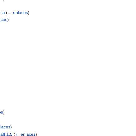
mia
(
← enlaces
)
aces
)
es
)
laces
)
aft 1.5
(
← enlaces
)