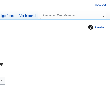
Acceder
B
digo fuente
Ver historial
u
s
Ayuda
c
a
r