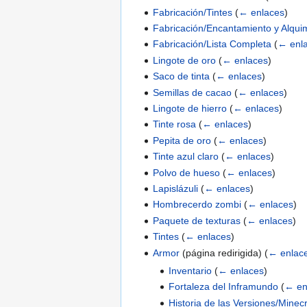
Fabricación/Tintes
(
← enlaces
)
Fabricación/Encantamiento y Alqui
Fabricación/Lista Completa
(
← enl
Lingote de oro
(
← enlaces
)
Saco de tinta
(
← enlaces
)
Semillas de cacao
(
← enlaces
)
Lingote de hierro
(
← enlaces
)
Tinte rosa
(
← enlaces
)
Pepita de oro
(
← enlaces
)
Tinte azul claro
(
← enlaces
)
Polvo de hueso
(
← enlaces
)
Lapislázuli
(
← enlaces
)
Hombrecerdo zombi
(
← enlaces
)
Paquete de texturas
(
← enlaces
)
Tintes
(
← enlaces
)
Armor
(página redirigida)
(
← enlac
Inventario
(
← enlaces
)
Fortaleza del Inframundo
(
← en
Historia de las Versiones/Minecr