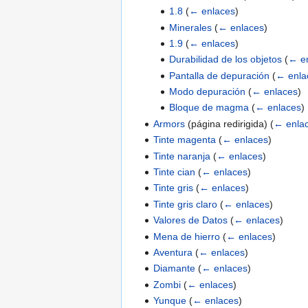
1.8
(
← enlaces
)
Minerales
(
← enlaces
)
1.9
(
← enlaces
)
Durabilidad de los objetos
(
← e
Pantalla de depuración
(
← enla
Modo depuración
(
← enlaces
)
Bloque de magma
(
← enlaces
)
Armors
(página redirigida)
(
← enla
Tinte magenta
(
← enlaces
)
Tinte naranja
(
← enlaces
)
Tinte cian
(
← enlaces
)
Tinte gris
(
← enlaces
)
Tinte gris claro
(
← enlaces
)
Valores de Datos
(
← enlaces
)
Mena de hierro
(
← enlaces
)
Aventura
(
← enlaces
)
Diamante
(
← enlaces
)
Zombi
(
← enlaces
)
Yunque
(
← enlaces
)