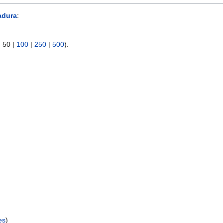
adura
:
|
50
|
100
|
250
|
500
).
es
)