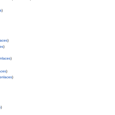
s
)
aces
)
es
)
)
nlaces
)
aces
)
enlaces
)
s
)