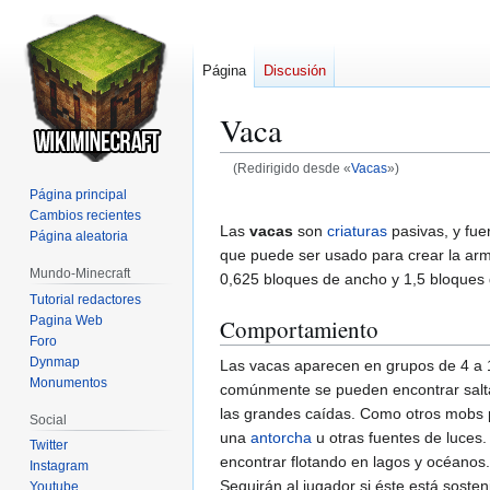
Página
Discusión
Vaca
(Redirigido desde «
Vacas
»)
Página principal
Ir
Ir
Cambios recientes
a
a
Las
vacas
son
criaturas
pasivas, y fue
Página aleatoria
la
la
que puede ser usado para crear la arm
Mundo-Minecraft
navegación
búsqueda
0,625 bloques de ancho y 1,5 bloques 
Tutorial redactores
Pagina Web
Comportamiento
Foro
Dynmap
Las vacas aparecen en grupos de 4 a 1
Monumentos
comúnmente se pueden encontrar salta
las grandes caídas. Como otros mobs pa
Social
una
antorcha
u otras fuentes de luces
Twitter
encontrar flotando en lagos y océanos.
Instagram
Seguirán al jugador si éste está soste
Youtube