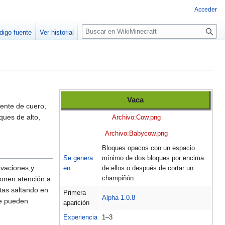
Acceder
B
digo fuente
Ver historial
u
s
c
a
r
Vaca
ente de cuero,
ques de alto,
Archivo:Cow.png
Archivo:Babycow.png
Bloques opacos con un espacio
Se genera
mínimo de dos bloques por encima
evaciones,y
en
de ellos o después de cortar un
ponen atención a
champiñón.
tas saltando en
Primera
Alpha 1.0.8
se pueden
aparición
Experiencia
1–3