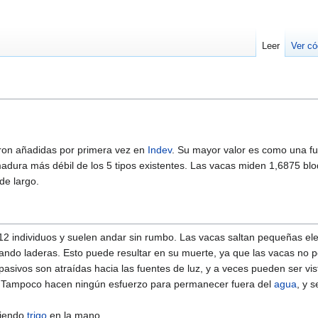
Leer
Ver có
ron añadidas por primera vez en
Indev
. Su mayor valor es como una fu
adura más débil de los 5 tipos existentes. Las vacas miden 1,6875 blo
de largo.
2 individuos y suelen andar sin rumbo. Las vacas saltan pequeñas el
ndo laderas. Esto puede resultar en su muerte, ya que las vacas no 
sivos son atraídas hacia las fuentes de luz, y a veces pueden ser vis
. Tampoco hacen ningún esfuerzo para permanecer fuera del
agua
, y 
niendo
trigo
en la mano.