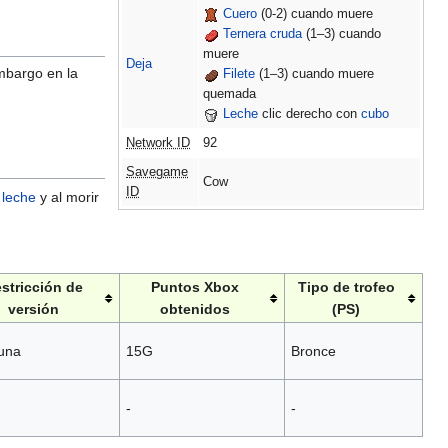
Cuero
(0-2) cuando muere
Ternera cruda
(1–3) cuando
muere
Deja
embargo en la
Filete
(1–3) cuando muere
quemada
Leche
clic derecho con
cubo
Network ID
92
Savegame
Cow
ID
a
leche
y al morir
stricción de
Puntos Xbox
Tipo de trofeo
versión
obtenidos
(PS)
una
15G
Bronce
-
-