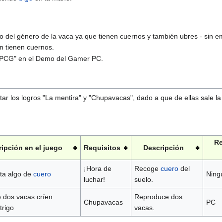
o del género de la vaca ya que tienen cuernos y también ubres - sin 
n tienen cuernos.
 "PCG" en el Demo del Gamer PC.
ar los logros "La mentira" y "Chupavacas", dado a que de ellas sale l
Re
ipción en el juego
Requisitos
Descripción
¡Hora de
Recoge
cuero
del
ta algo de
cuero
Ning
luchar!
suelo.
 dos vacas críen
Reproduce dos
Chupavacas
PC
trigo
vacas.