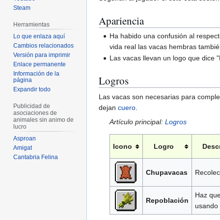
Steam
Apariencia
Herramientas
Ha habido una confusión al respect
Lo que enlaza aquí
Cambios relacionados
vida real las vacas hembras tambié
Versión para imprimir
Las vacas llevan un logo que dice
Enlace permanente
Información de la
Logros
página
Expandir todo
Las vacas son necesarias para complet
Publicidad de
dejan
cuero
.
asociaciones de
animales sin animo de
Artículo principal:
Logros
lucro
Asproan
Icono
Logro
Descr
Amigat
Cantabria Felina
Chupavacas
Recolec
Haz que
Repoblación
usando 