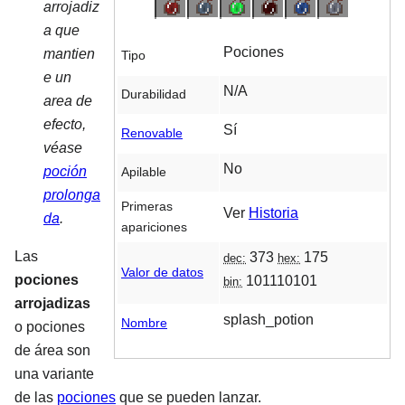
arrojadiz
a que
Pociones
mantien
Tipo
e un
N/A
Durabilidad
area de
efecto,
Sí
Renovable
véase
No
poción
Apilable
prolonga
Primeras
Ver
Historia
da
.
apariciones
Las
373
175
dec:
hex:
Valor de datos
pociones
101110101
bin:
arrojadizas
splash_potion
Nombre
o pociones
de área son
una variante
de las
pociones
que se pueden lanzar.