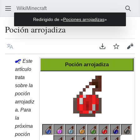
WikiMinecraft
Busc
Redirigido de «
Pociones arrojadizas
»
Poción arrojadiza
Idioma
Descargar en P
Vigilar
Ver 
Este
Poción arrojadiza
artículo
trata
sobre la
poción
arrojadiz
a. Para
la
próxima
poción