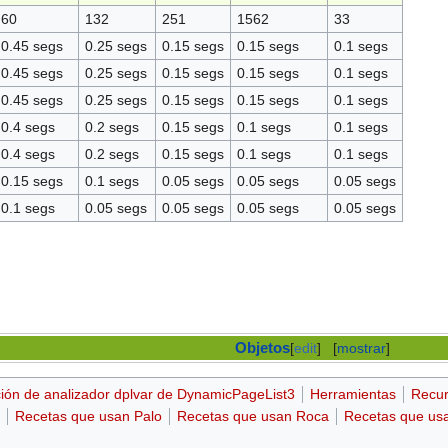
60
132
251
1562
33
0.45 segs
0.25 segs
0.15 segs
0.15 segs
0.1 segs
0.45 segs
0.25 segs
0.15 segs
0.15 segs
0.1 segs
0.45 segs
0.25 segs
0.15 segs
0.15 segs
0.1 segs
0.4 segs
0.2 segs
0.15 segs
0.1 segs
0.1 segs
0.4 segs
0.2 segs
0.15 segs
0.1 segs
0.1 segs
0.15 segs
0.1 segs
0.05 segs
0.05 segs
0.05 segs
0.1 segs
0.05 segs
0.05 segs
0.05 segs
0.05 segs
Objetos
[
edit
]
[
mostrar
]
ción de analizador dplvar de DynamicPageList3
Herramientas
Recur
Recetas que usan Palo
Recetas que usan Roca
Recetas que usa