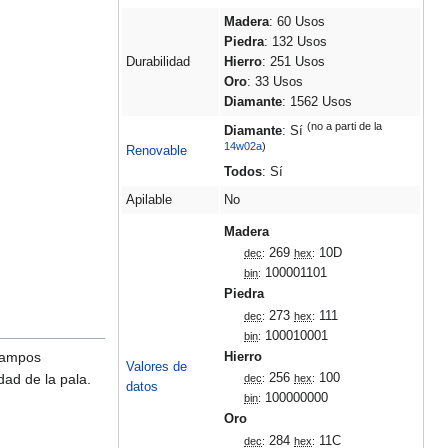
Madera
: 60 Usos
Piedra
: 132 Usos
Durabilidad
Hierro
: 251 Usos
Oro
: 33 Usos
Diamante
: 1562 Usos
(no a parti de la
Diamante
: Sí
14w02a
)
Renovable
Todos
: Sí
Apilable
No
Madera
269
10D
dec
:
hex
:
100001101
bin
:
Piedra
273
111
dec
:
hex
:
100010001
bin
:
 campos
Hierro
Valores de
dad de la pala.
256
100
dec
:
hex
:
datos
100000000
bin
:
Oro
284
11C
dec
:
hex
: