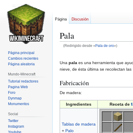
Página
Discusión
Pala
(Redirigido desde «
Pala de oro
»)
Página principal
Ir
Ir
Cambios recientes
a
a
Una
pala
es una herramienta que ayuda
Página aleatoria
la
la
nieve, de ésta última se recolectan las
Mundo-Minecraft
navegación
búsqueda
Fabricación
Tutorial redactores
Pagina Web
De madera:
Foro
Dynmap
Monumentos
Ingredientes
Receta de
f
Social
Twitter
Tablas de madera
Instagram
+
Palo
Youtube