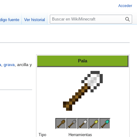
Acceder
B
digo fuente
Ver historial
u
s
c
a
r
Pala
a
,
grava
, arcilla y
Tipo
Herramientas