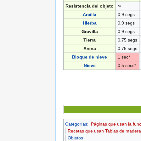
Resistencia del objeto
∞
Arcilla
0.9 segs
Hierba
0.9 segs
Gravilla
0.9 segs
Tierra
0.75 segs
Arena
0.75 segs
Bloque de nieve
1 sec*
Nieve
0.5 secs*
Categorías
:
Páginas que usan la fun
Recetas que usan Tablas de madera
Objetos