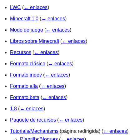
LWC
(
← enlaces
)
Minecraft 1.0
(
← enlaces
)
Modo de juego
(
← enlaces
)
Libros sobre Minecraft
(
← enlaces
)
Recursos
(
← enlaces
)
Formato clásico
(
← enlaces
)
Formato indev
(
← enlaces
)
Formato alfa
(
← enlaces
)
Formato beta
(
← enlaces
)
1.8
(
← enlaces
)
Paquete de recursos
(
← enlaces
)
Tutorials/Mechanisms
(página redirigida)
(
← enlaces
)
Plantilla:Bloques
(
← enlaces
)