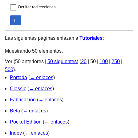
Ocultar redirecciones
Ir
Las siguientes páginas enlazan a
Tutoriales
:
Muestrando 50 elementos.
Ver (
50 anteriores
|
50 siguientes
) (
20
|
50
|
100
|
250
|
500
).
Portada
(
← enlaces
)
Classic
(
← enlaces
)
Fabricación
(
← enlaces
)
Beta
(
← enlaces
)
Pocket Edition
(
← enlaces
)
Indev
(
← enlaces
)