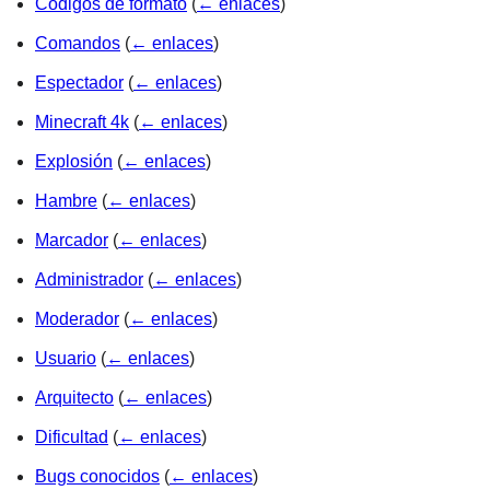
Códigos de formato
(
← enlaces
)
Comandos
(
← enlaces
)
Espectador
(
← enlaces
)
Minecraft 4k
(
← enlaces
)
Explosión
(
← enlaces
)
Hambre
(
← enlaces
)
Marcador
(
← enlaces
)
Administrador
(
← enlaces
)
Moderador
(
← enlaces
)
Usuario
(
← enlaces
)
Arquitecto
(
← enlaces
)
Dificultad
(
← enlaces
)
Bugs conocidos
(
← enlaces
)