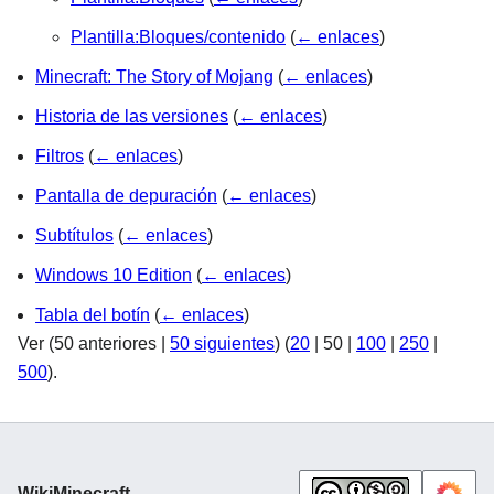
Plantilla:Bloques/contenido
(
← enlaces
)
Minecraft: The Story of Mojang
(
← enlaces
)
Historia de las versiones
(
← enlaces
)
Filtros
(
← enlaces
)
Pantalla de depuración
(
← enlaces
)
Subtítulos
(
← enlaces
)
Windows 10 Edition
(
← enlaces
)
Tabla del botín
(
← enlaces
)
Ver (
50 anteriores
|
50 siguientes
) (
20
|
50
|
100
|
250
|
500
).
WikiMinecraft