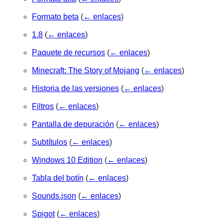
Formato beta
(
← enlaces
)
1.8
(
← enlaces
)
Paquete de recursos
(
← enlaces
)
Minecraft: The Story of Mojang
(
← enlaces
)
Historia de las versiones
(
← enlaces
)
Filtros
(
← enlaces
)
Pantalla de depuración
(
← enlaces
)
Subtítulos
(
← enlaces
)
Windows 10 Edition
(
← enlaces
)
Tabla del botín
(
← enlaces
)
Sounds.json
(
← enlaces
)
Spigot
(
← enlaces
)