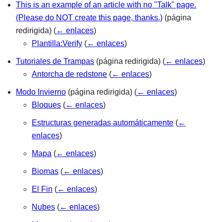
This is an example of an article with no "Talk" page.
(Please do NOT create this page, thanks.)
(página
redirigida)
(
← enlaces
)
Plantilla:Verify
(
← enlaces
)
Tutoriales de Trampas
(página redirigida)
(
← enlaces
)
Antorcha de redstone
(
← enlaces
)
Modo Invierno
(página redirigida)
(
← enlaces
)
Bloques
(
← enlaces
)
Estructuras generadas automáticamente
(
←
enlaces
)
Mapa
(
← enlaces
)
Biomas
(
← enlaces
)
El Fin
(
← enlaces
)
Nubes
(
← enlaces
)