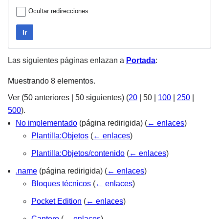
Ocultar redirecciones
Ir
Las siguientes páginas enlazan a
Portada
:
Muestrando 8 elementos.
Ver (
50 anteriores
|
50 siguientes
) (
20
|
50
|
100
|
250
|
500
).
No implementado
(página redirigida)
(
← enlaces
)
Plantilla:Objetos
(
← enlaces
)
Plantilla:Objetos/contenido
(
← enlaces
)
.name
(página redirigida)
(
← enlaces
)
Bloques técnicos
(
← enlaces
)
Pocket Edition
(
← enlaces
)
Cantero
(
← enlaces
)