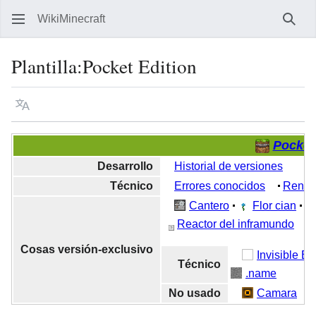
WikiMinecraft
Busc
Plantilla
:
Pocket Edition
Idioma
Vigilar
Ver 
Pocket
Desarrollo
Historial de versiones
Técnico
Errores conocidos
Rendim
Cantero
Flor cian
Reactor del inframundo
Cosas versión-exclusivo
Invisible B
Técnico
.name
No usado
Camara