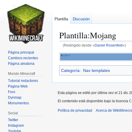
Plantilla
Discusión
Plantilla
:
Mojang
(Redirigido desde «
Daniel Rosenfeld
»)
Página principal
Ir
Ir
v
d
e
•
•
Cambios recientes
a
a
Página aleatoria
la
la
Categoría
:
Nav templates
Mundo-Minecraft
navegación
búsqueda
Tutorial redactores
Pagina Web
Foro
Esta página se editó por última vez el 21 dic 2
Dynmap
El contenido está disponible bajo la licencia
C
Monumentos
Política de privacidad
Acerca de WikiMinecra
Social
Twitter
Instagram
Youtube