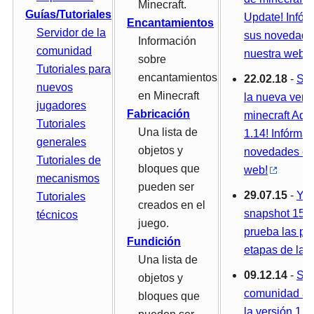
Minecraft.
Guías/Tutoriales
Update! Infór
Encantamientos
Servidor de la
sus novedade
Información
comunidad
nuestra web!
sobre
Tutoriales para
encantamientos
22.02.18
-
Se 
nuevos
en Minecraft
la nueva vers
jugadores
Fabricación
minecraft Aqu
Tutoriales
Una lista de
1.14! Infórmat
generales
objetos y
novedades en
Tutoriales de
bloques que
web!
mecanismos
pueden ser
29.07.15
-
Ya 
Tutoriales
creados en el
snapshot 15w
técnicos
juego.
prueba las pr
Fundición
etapas de la 1
Una lista de
09.12.14
-
Ser
objetos y
comunidad ac
bloques que
la versión 1.8