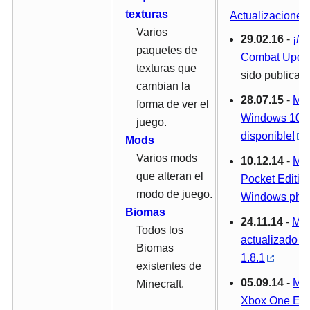
texturas
Actualizaciones
Varios
29.02.16
-
¡
Mi
paquetes de
Combat Upda
texturas que
sido publicada
cambian la
28.07.15
-
Min
forma de ver el
Windows 10 ed
juego.
disponible!
Mods
Varios mods
10.12.14
-
Min
que alteran el
Pocket Editio
modo de juego.
Windows pho
Biomas
24.11.14
-
Min
Todos los
actualizado a 
Biomas
1.8.1
existentes de
05.09.14
-
Min
Minecraft.
Xbox One Edi