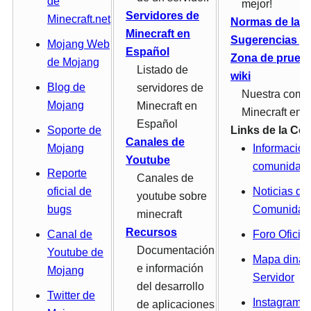
de
mejor!
Servidores de
Minecraft.net
Normas de la W
Minecraft en
Sugerencias y
Mojang Web
Español
Zona de prueba
de Mojang
Listado de
wiki
Blog de
servidores de
Nuestra comu
Mojang
Minecraft en
Minecraft en 
Español
Soporte de
Links de la C
Canales de
Mojang
Información
Youtube
comunidad
Reporte
Canales de
oficial de
Noticias de 
youtube sobre
bugs
Comunidad
minecraft
Recursos
Canal de
Foro Oficial
Documentación
Youtube de
Mapa dinám
e información
Mojang
Servidor
del desarrollo
Twitter de
Instagram Of
de aplicaciones