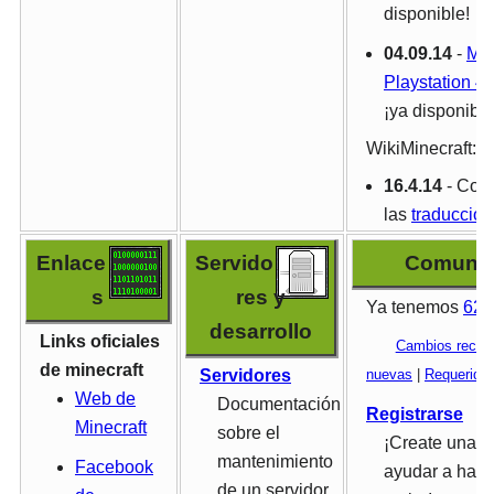
disponible!
04.09.14
-
Min
Playstation 4 
¡ya disponible
WikiMinecraft:
16.4.14
- Conf
las
traduccio
Enlace
Servido
Comuni
s
res y
Ya tenemos
628
desarrollo
Links oficiales
Cambios recien
de minecraft
nuevas
|
Requerida
Servidores
Web de
Documentación
Registrarse
Minecraft
sobre el
¡Create una c
mantenimiento
Facebook
ayudar a hace
de un servidor.