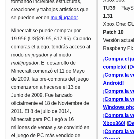
formando increíbles estructuras,
TU39
PlayStati
creaciones y trabajos artísticos que
1.31
se pueden ver en
multijugador
.
Xbox One:
CU2
Minecraft se puede comprar por
Patch 10
19.95€ (US$26.95, £17.95). Cuando
Versión actual d
compras el juego, tendrás acceso al
Raspberry Pi:
0.
modo
un jugador
y al modo
¡Compra el jue
multijugador
. El desarrollo de
completo!
(
De
Minecraft comenzó el 11 de Mayo
¡Compra la ver
de 2009, las pre-compras del juego
Android!
comenzaron a hacerse el 13 de
¡Compra la ver
Junio de 2009. Fue lanzado
¡Compra la ver
oficialmente el 18 de Noviembre de
Windows phon
2011. El 8 de julio de 2014,
¡Compra la ver
Minecraft para PC llegó a 16
Xbox360!
(
Dem
millones de ventas y se convirtió en
¡Compra la ver
el juego de PC más vendido de