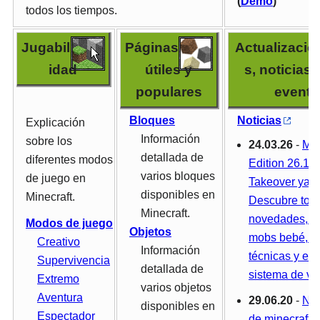
(
Demo
)
todos los tiempos.
Jugabil
Páginas
Actualizacio
idad
útiles y
s, noticias 
populares
evento
Bloques
Noticias
Explicación
Información
sobre los
24.03.26
-
Min
detallada de
diferentes modos
Edition 26.1 -
varios bloques
de juego en
Takeover ya d
disponibles en
Minecraft.
Descubre tod
Minecraft.
novedades, c
Modos de juego
Objetos
mobs bebé, m
Creativo
Información
técnicas y el
Supervivencia
detallada de
sistema de ve
Extremo
varios objetos
Aventura
29.06.20
-
Nue
disponibles en
Espectador
de minecraft 