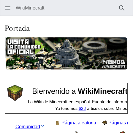
WikiMinecraft
Busc
Portada
Bienvenido a
WikiMinecraft.
La Wiki de Minecraft en español. Fuente de informació
Ya tenemos
628
articulos sobre Minecraft
Página aleatoria
Páginas nu
Comunidad