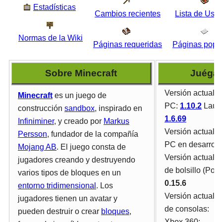
Estadísticas
Cambios recientes
Lista de Usua
Normas de la Wiki
Páginas requeridas
Páginas popu
Sobre Minecraft
Juégal
Versión actual d
Minecraft
es un juego de
PC:
1.10.2
Laun
construcción
sandbox
, inspirado en
1.6.69
Infiniminer
, y creado por
Markus
Versión actual d
Persson
, fundador de la compañía
PC en desarroll
Mojang AB
. El juego consta de
Versión actual d
jugadores creando y destruyendo
de bolsillo (Pock
varios tipos de bloques en un
0.15.6
entorno tridimensional
. Los
Versión actual d
jugadores tienen un avatar y
de consolas:
pueden destruir o crear
bloques
,
Xbox 360: