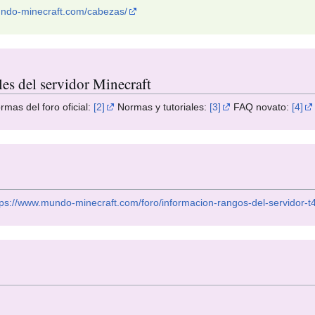
undo-minecraft.com/cabezas/
les del servidor Minecraft
mas del foro oficial:
[2]
Normas y tutoriales:
[3]
FAQ novato:
[4]
tps://www.mundo-minecraft.com/foro/informacion-rangos-del-servidor-t