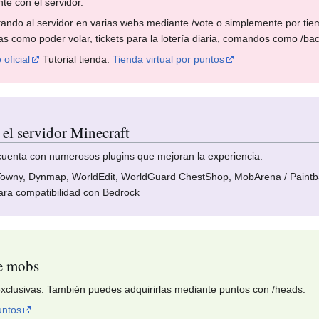
te con el servidor.
ndo al servidor en varias webs mediante /vote o simplemente por tie
jas como poder volar, tickets para la lotería diaria, comandos como /bac
oficial
Tutorial tienda:
Tienda virtual por puntos
 el servidor Minecraft
 cuenta con numerosos plugins que mejoran la experiencia:
Towny, Dynmap, WorldEdit, WorldGuard ChestShop, MobArena / Paintbal
ra compatibilidad con Bedrock
de mobs
xclusivas. También puedes adquirirlas mediante puntos con /heads.
untos