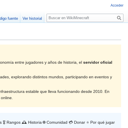
Acceder
B
digo fuente
Ver historial
u
s
c
a
r
nomía entre jugadores y años de historia, el
servidor oficial
dades, explorando distintos mundos, participando en eventos y
fraestructura estable que lleva funcionando desde 2010. En
 online.
 🎖️ Rangos 🕰️ Historia 🌐 Comunidad 💳 Donar ⭐ Por qué jugar