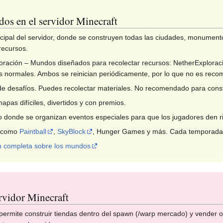
s en el servidor Minecraft
ipal del servidor, donde se construyen todas las ciudades, monumentos
recursos.
ración – Mundos diseñados para recolectar recursos: NetherExploraci
s normales. Ambos se reinician periódicamente, por lo que no es reco
e desafíos. Puedes recolectar materiales. No recomendado para constru
apas difíciles, divertidos y con premios.
donde se organizan eventos especiales para que los jugadores den ri
s como
Paintball
,
SkyBlock
, Hunger Games y más. Cada temporada 
n completa sobre los mundos
rvidor Minecraft
 permite construir tiendas dentro del spawn (/warp mercado) y vender 