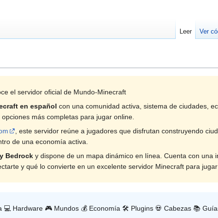
Leer
Ver có
ce el servidor oficial de Mundo-Minecraft
ecraft en español
con una comunidad activa, sistema de ciudades, eco
 opciones más completas para jugar online.
com
, este servidor reúne a jugadores que disfrutan construyendo ciu
ntro de una economía activa.
 y Bedrock
y dispone de un mapa dinámico en línea. Cuenta con una in
ctarte y qué lo convierte en un excelente servidor Minecraft para jugar
pa 💻 Hardware 🎮 Mundos 💰 Economía 🛠️ Plugins 💀 Cabezas 📚 Guías