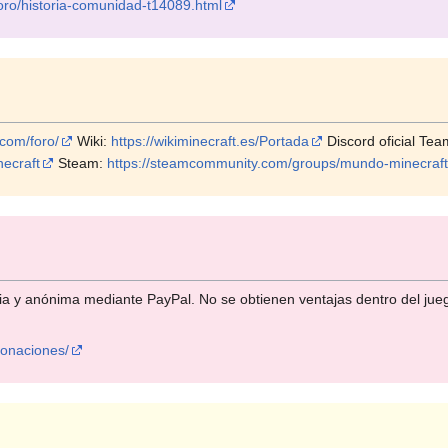
oro/historia-comunidad-t14089.html
com/foro/
Wiki:
https://wikiminecraft.es/Portada
Discord oficial Te
ecraft
Steam:
https://steamcommunity.com/groups/mundo-minecraft
ria y anónima mediante PayPal. No se obtienen ventajas dentro del jue
donaciones/