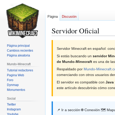
Página
Discusión
Servidor Oficial
Ir
Ir
Página principal
a
a
Servidor Minecraft en español: cono
Cambios recientes
la
la
Página aleatoria
Si estás buscando un
servidor Min
navegación
búsqueda
de Mundo-Minecraft
es una de las
Mundo-Minecraft
Respaldado por
Mundo-Minecraft.
Tutorial redactores
comerciando con otros usuarios de
Pagina Web
Foro
El servidor es compatible con
Java
Dynmap
este artículo descubrirás cómo cone
Monumentos
Social
Twitter
Instagram
📌 Ir a sección 🌐 Conexión 🗺️ Ma
Youtube