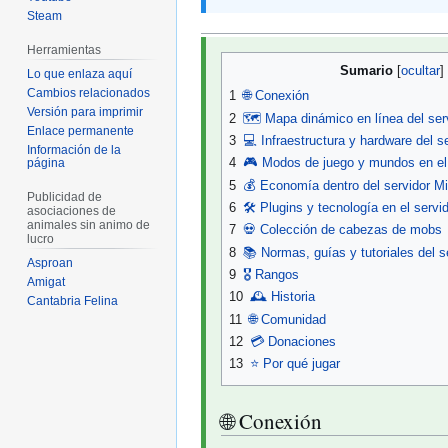
Steam
Herramientas
Sumario
Lo que enlaza aquí
Cambios relacionados
1
🌐 Conexión
Versión para imprimir
2
🗺️ Mapa dinámico en línea del ser
Enlace permanente
3
💻 Infraestructura y hardware del s
Información de la
4
🎮 Modos de juego y mundos en el 
página
5
💰 Economía dentro del servidor Mi
Publicidad de
6
🛠️ Plugins y tecnología en el servi
asociaciones de
animales sin animo de
7
💀 Colección de cabezas de mobs
lucro
8
📚 Normas, guías y tutoriales del s
Asproan
9
🎖️ Rangos
Amigat
10
🕰️ Historia
Cantabria Felina
11
🌐 Comunidad
12
💳 Donaciones
13
⭐ Por qué jugar
🌐 Conexión