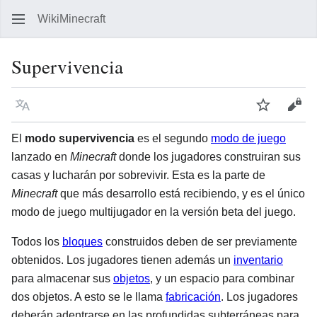
WikiMinecraft
Busc
Supervivencia
Idioma
Vigilar
Ver 
El
modo supervivencia
es el segundo
modo de juego
lanzado en
Minecraft
donde los jugadores construiran sus
casas y lucharán por sobrevivir. Esta es la parte de
Minecraft
que más desarrollo está recibiendo, y es el único
modo de juego multijugador en la versión beta del juego.
Todos los
bloques
construidos deben de ser previamente
obtenidos. Los jugadores tienen además un
inventario
para almacenar sus
objetos
, y un espacio para combinar
dos objetos. A esto se le llama
fabricación
. Los jugadores
deberán adentrarse en las profundidas subterráneas para