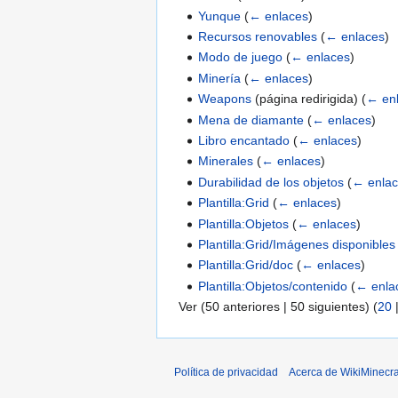
Yunque
(
← enlaces
)
Recursos renovables
(
← enlaces
)
Modo de juego
(
← enlaces
)
Minería
(
← enlaces
)
Weapons
(página redirigida)
(
← en
Mena de diamante
(
← enlaces
)
Libro encantado
(
← enlaces
)
Minerales
(
← enlaces
)
Durabilidad de los objetos
(
← enla
Plantilla:Grid
(
← enlaces
)
Plantilla:Objetos
(
← enlaces
)
Plantilla:Grid/Imágenes disponibles
Plantilla:Grid/doc
(
← enlaces
)
Plantilla:Objetos/contenido
(
← enla
Ver (
50 anteriores
|
50 siguientes
) (
20
Política de privacidad
Acerca de WikiMinecra