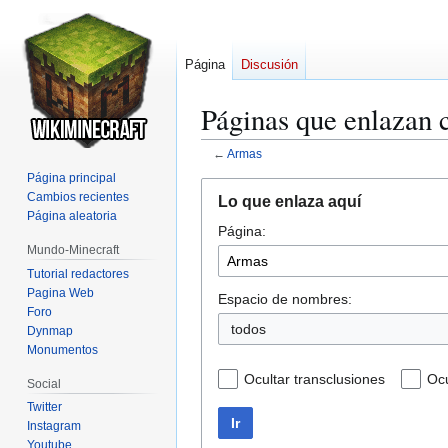
Página
Discusión
Páginas que enlazan
←
Armas
Página principal
Ir
Ir
Cambios recientes
Lo que enlaza aquí
a
a
Página aleatoria
Página:
la
la
Mundo-Minecraft
navegación
búsqueda
Tutorial redactores
Pagina Web
Espacio de nombres:
Foro
todos
Dynmap
Monumentos
Ocultar transclusiones
Ocu
Social
Twitter
Ir
Instagram
Youtube