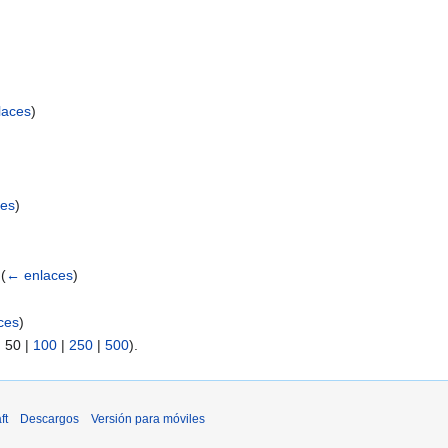
laces
)
ces
)
(
← enlaces
)
ces
)
|
50
|
100
|
250
|
500
).
ft
Descargos
Versión para móviles