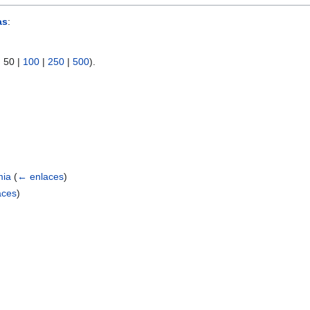
as
:
|
50
|
100
|
250
|
500
).
mia
(
← enlaces
)
aces
)