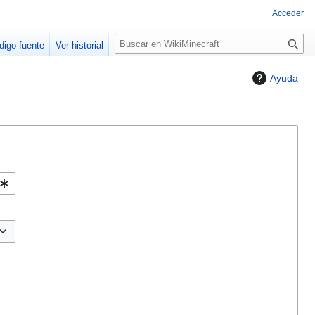
Acceder
B
digo fuente
Ver historial
u
s
Ayuda
c
a
r