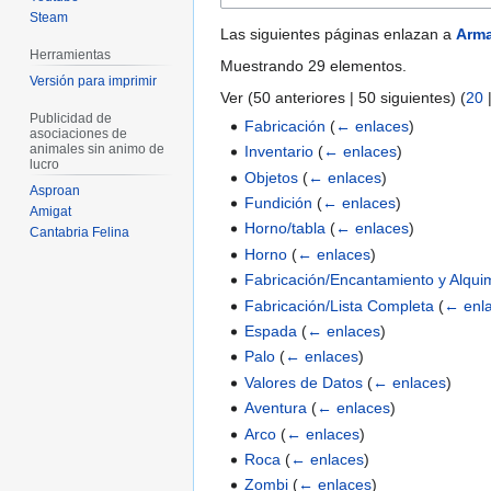
Steam
Las siguientes páginas enlazan a
Arm
Herramientas
Muestrando 29 elementos.
Versión para imprimir
Ver (
50 anteriores
|
50 siguientes
) (
20
Publicidad de
Fabricación
(
← enlaces
)
asociaciones de
animales sin animo de
Inventario
(
← enlaces
)
lucro
Objetos
(
← enlaces
)
Asproan
Fundición
(
← enlaces
)
Amigat
Horno/tabla
(
← enlaces
)
Cantabria Felina
Horno
(
← enlaces
)
Fabricación/Encantamiento y Alqui
Fabricación/Lista Completa
(
← enl
Espada
(
← enlaces
)
Palo
(
← enlaces
)
Valores de Datos
(
← enlaces
)
Aventura
(
← enlaces
)
Arco
(
← enlaces
)
Roca
(
← enlaces
)
Zombi
(
← enlaces
)