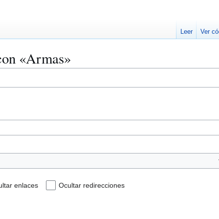
Leer
Ver có
 con «Armas»
ltar enlaces
Ocultar redirecciones