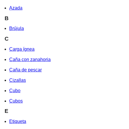
Azada
B
Brújula
C
Carga ígnea
Caña con zanahoria
Caña de pescar
Cizallas
Cubo
Cubos
E
Etiqueta