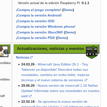
Versión actual de la edición Raspberry Pi:
0.1.1
¡Compra el juego completo!
(
Demo
)
¡Compra la versión Android!
¡Compra la versión iOS!
¡Compra la versión Windows phone!
¡Compra la versión Xbox360!
(
Demo
)
¡Compra la versión PS3!
(
Demo
)
Actualizaciones, noticias y eventos
Noticias
ponibles
24.03.26
-
Minecraft Java Edition 26.1 - Tiny
Takeover ya disponible! Descubre todas sus
novedades, cambios en mobs bebé, mejoras
onibles
técnicas y el nuevo sistema de versiones.
29.06.20
-
Nueva version de minecraft 1.16 Nether
Update! Infórmate sobre sus novedades en nuestra
raft
web!
22.02.18
-
Se aproxima la nueva versión de
er
minecraft Aquatic Update 1.14! Infórmate sobre sus