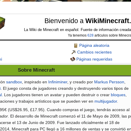
Bienvenido a
WikiMinecraft
La Wiki de Minecraft en español. Fuente de información creada
Ya tenemos
628
articulos sobre Minecra
Página aleatoria
Cambios recientes
ki
Páginas requeridas
Sobre Minecraft
ción
sandbox
, inspirado en
Infiniminer
, y creado por
Markus Persson
,
B
. El juego consta de jugadores creando y destruyendo varios tipos de
l
. Los jugadores tienen un avatar y pueden destruir o crear
bloques
,
eaciones y trabajos artísticos que se pueden ver en
multijugador
.
95€ (US$26.95, £17.95). Cuando compras el juego, tendrás acceso al
gador
. El desarrollo de Minecraft comenzó el 11 de Mayo de 2009, las p
erse el 13 de Junio de 2009. Fue lanzado oficialmente el 18 de
2014, Minecraft para PC llegó a 16 millones de ventas y se convirtió en