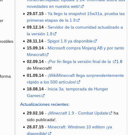
novedades en nuestra web!
29.07.15
-
Ya llego la snapshot 15w31a, prueba las
primeras etapas de la 1.9
er
09.12.14
-
Servidor de la comunidad actualizado a
la versión 1.8
28.11.14
-
Spigot 1.8 ya disponible
hostiles
15.09.14
-
Microsoft compra Mojang AB y por tanto
Minecraft
02.09.14
-
¡Por fin llega la versión final de la
1.8
de Minecraft!
01.09.14
-
¡WikiMinecraft llega sorprendentemente
 forma
rápido a los 500 artículos!
18.08.14
-
Inicia 3a. temporada de Hunger
Games
Actualizaciones recientes
:
29.02.16
-
¡
Minecraft
1.9 - Combat Update
ha
sido publicada!.
28.07.15
-
Minecraft: Windows 10 edition ¡ya
disponible!