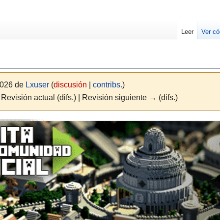
Leer
Ver có
2026 de
Lxuser
(
discusión
|
contribs.
)
 Revisión actual (difs.) | Revisión siguiente → (difs.)