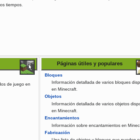
os tiempos.
Páginas útiles y populares
Bloques
Información detallada de varios bloques dis
dos de juego en
en Minecraft.
Objetos
Información detallada de varios objetos disp
en Minecraft.
Encantamientos
Información sobre encantamientos en Minec
Fabricación
Una lista de objetos y bloques que pueden s