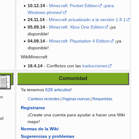
10.12.14
-
Minecraft: Pocket Edition
¡para
Windows phones!
24.11.14
-
Minecraft actualizado a la versión 1.8.1
05.09.14
-
Minecraft: Xbox One Edition
¡ya
disponible!
04.09.14
-
Minecraft: Playstation 4 Edition
¡ya
disponible!
WikiMinecraft:
16.4.14
- Conflictos con las
traducciones
Comunidad
Ya tenemos
628
articulos
!
un
Cambios recientes
|
Paginas nuevas
|
Requeridas
Registrarse
¡Create una cuenta para ayudar a hacer una Wiki
ol
mejor!
Normas de la Wiki
Sugerencias y problemas