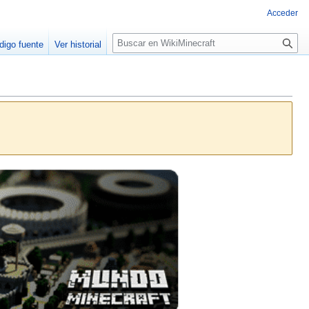
Acceder
B
digo fuente
Ver historial
u
s
c
a
r