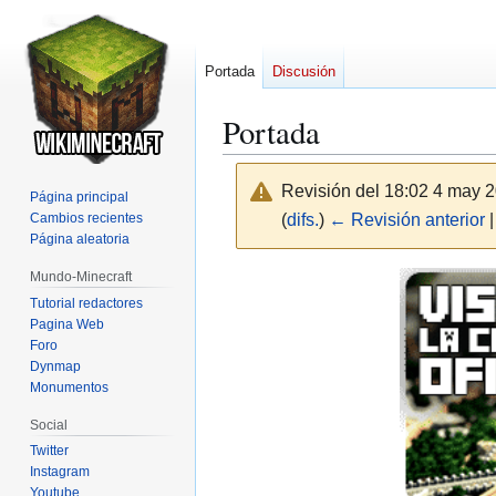
Portada
Discusión
Portada
Revisión del 18:02 4 may 
Página principal
Cambios recientes
(
difs.
)
← Revisión anterior
|
Página aleatoria
Mundo-Minecraft
Ir
Ir
a
a
Tutorial redactores
Pagina Web
la
la
Foro
navegación
búsqueda
Dynmap
Monumentos
Social
Twitter
Instagram
Youtube