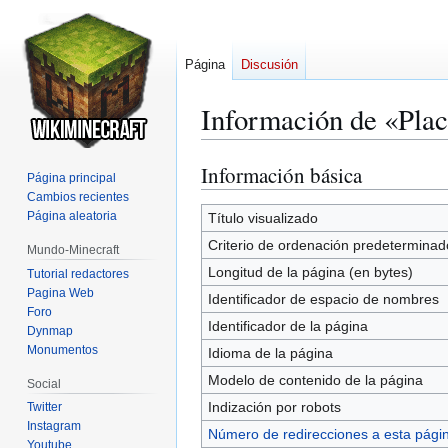
Página
Discusión
Información de «Plac
Información básica
Ir
Ir
Página principal
a
a
Cambios recientes
la
la
Página aleatoria
Título visualizado
navegación
búsqueda
Criterio de ordenación predeterminad
Mundo-Minecraft
Longitud de la página (en bytes)
Tutorial redactores
Pagina Web
Identificador de espacio de nombres
Foro
Identificador de la página
Dynmap
Monumentos
Idioma de la página
Modelo de contenido de la página
Social
Indización por robots
Twitter
Instagram
Número de redirecciones a esta pági
Youtube