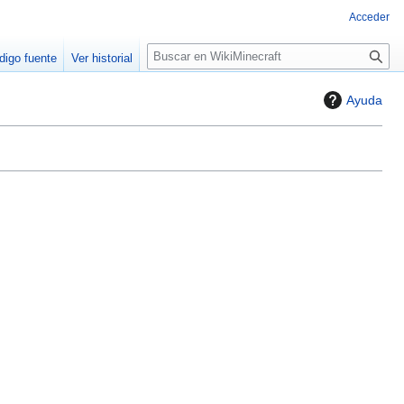
Acceder
B
digo fuente
Ver historial
u
s
Ayuda
c
a
r