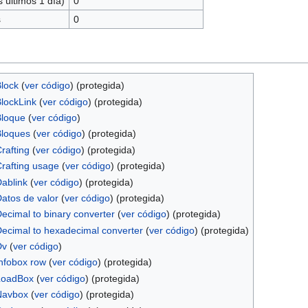
 últimos 1 día)
0
s
0
Block
(
ver código
) (protegida)
BlockLink
(
ver código
) (protegida)
:Bloque
(
ver código
)
:Bloques
(
ver código
) (protegida)
Crafting
(
ver código
) (protegida)
:Crafting usage
(
ver código
) (protegida)
Dablink
(
ver código
) (protegida)
:Datos de valor
(
ver código
) (protegida)
:Decimal to binary converter
(
ver código
) (protegida)
:Decimal to hexadecimal converter
(
ver código
) (protegida)
Dv
(
ver código
)
:Infobox row
(
ver código
) (protegida)
:LoadBox
(
ver código
) (protegida)
:Navbox
(
ver código
) (protegida)