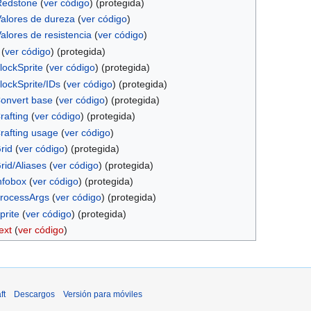
:Redstone
(
ver código
) (protegida)
:Valores de dureza
(
ver código
)
Valores de resistencia
(
ver código
)
(
ver código
) (protegida)
lockSprite
(
ver código
) (protegida)
lockSprite/IDs
(
ver código
) (protegida)
onvert base
(
ver código
) (protegida)
rafting
(
ver código
) (protegida)
rafting usage
(
ver código
)
rid
(
ver código
) (protegida)
rid/Aliases
(
ver código
) (protegida)
nfobox
(
ver código
) (protegida)
rocessArgs
(
ver código
) (protegida)
prite
(
ver código
) (protegida)
ext
(
ver código
)
ft
Descargos
Versión para móviles