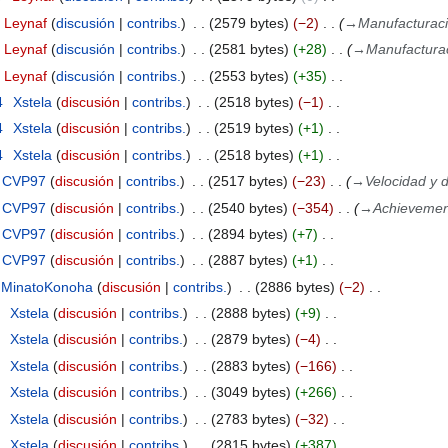
Leynaf
discusión
contribs.
2579 bytes
−2
→
Manufacturac
Leynaf
discusión
contribs.
2581 bytes
+28
→
Manufactura
Leynaf
discusión
contribs.
2553 bytes
+35
4
Xstela
discusión
contribs.
2518 bytes
−1
4
Xstela
discusión
contribs.
2519 bytes
+1
4
Xstela
discusión
contribs.
2518 bytes
+1
CVP97
discusión
contribs.
2517 bytes
−23
→
Velocidad y d
CVP97
discusión
contribs.
2540 bytes
−354
→
Achievemen
CVP97
discusión
contribs.
2894 bytes
+7
CVP97
discusión
contribs.
2887 bytes
+1
MinatoKonoha
discusión
contribs.
2886 bytes
−2
4
Xstela
discusión
contribs.
2888 bytes
+9
4
Xstela
discusión
contribs.
2879 bytes
−4
4
Xstela
discusión
contribs.
2883 bytes
−166
4
Xstela
discusión
contribs.
3049 bytes
+266
4
Xstela
discusión
contribs.
2783 bytes
−32
4
Xstela
discusión
contribs.
2815 bytes
+387