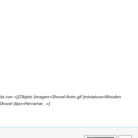
da con «{{Objeto |imagen=Shovel Anim.gif |miniatura=Wooden
hovel |tipo=Herramie...»