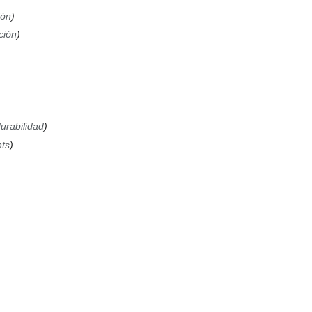
ión
ción
urabilidad
ts