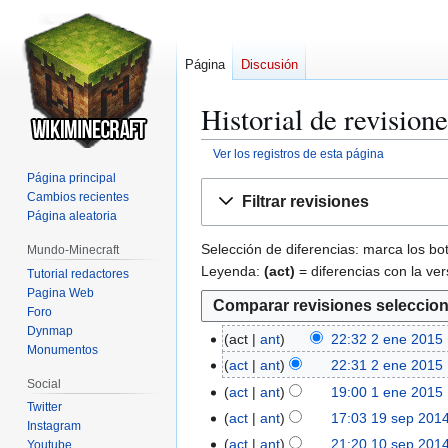
Página
Discusión
Historial de revision
Ver los registros de esta página
Página principal
Ir
Ir
Cambios recientes
Filtrar revisiones
a
a
Página aleatoria
la
la
Selección de diferencias: marca los bo
Mundo-Minecraft
navegación
búsqueda
Leyenda:
(act)
= diferencias con la ver
Tutorial redactores
Pagina Web
Foro
Dynmap
act
ant
22:32 2 ene 2015
2
Monumentos
S
e
act
ant
22:31 2 ene 2015
i
Social
n
S
act
ant
19:00 1 ene 2015
1
n
e
i
Twitter
S
e
act
ant
17:03 19 sep 201
1
r
Instagram
2
n
i
n
S
9
act
ant
21:20 10 sep 201
Youtube
1
e