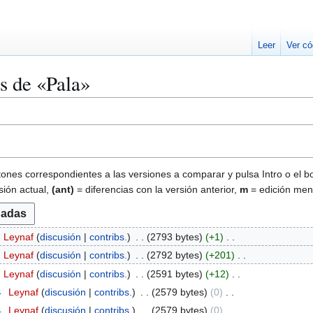
Leer
Ver có
es de «Pala»
tones correspondientes a las versiones a comparar y pulsa Intro o el b
sión actual,
(ant)
= diferencias con la versión anterior,
m
= edición men
Leynaf
discusión
contribs.
2793 bytes
+1
Leynaf
discusión
contribs.
2792 bytes
+201
Leynaf
discusión
contribs.
2591 bytes
+12
4
Leynaf
discusión
contribs.
2579 bytes
0
4
Leynaf
discusión
contribs.
2579 bytes
0