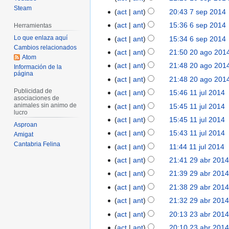
0
r
n
e
i
s
Steam
S
0
s
act
ant
20:43 7 sep 2014
7
1
e
r
2
n
e
i
s
u
s
5
s
act
ant
15:36 6 sep 2014
6
Herramientas
e
0
r
p
n
e
m
e
u
s
s
Lo que enlaza aquí
act
ant
15:34 6 sep 2014
1
e
2
r
p
e
p
m
Cambios relacionados
e
S
u
5
s
act
ant
21:50 20 ago 201
2
0
e
2
n
2
Atom
e
p
i
m
S
u
0
1
s
act
ant
21:48 20 ago 201
0
d
Información de la
0
n
2
n
e
i
m
página
a
4
S
u
1
e
act
ant
21:48 20 ago 201
1
d
0
r
n
n
e
g
i
m
4
S
e
4
Publicidad de
e
act
ant
15:46 11 jul 2014
1
1
e
d
r
n
o
asociaciones de
n
e
i
d
e
1
4
s
e
animales sin animo de
act
ant
15:45 11 jul 2014
e
d
2
r
n
n
i
lucro
d
j
u
e
s
e
act
ant
15:45 11 jul 2014
0
e
d
r
c
Asproan
i
u
m
d
S
u
e
1
s
e
act
ant
15:43 11 jul 2014
e
i
Amigat
c
l
e
i
i
m
d
4
S
u
e
Cantabria Felina
s
ó
act
ant
11:44 11 jul 2014
i
2
n
c
n
e
i
i
m
d
S
u
n
ó
act
ant
21:41 29 abr 201
2
0
d
i
r
n
c
n
e
i
i
m
S
n
9
1
e
ó
act
ant
21:39 29 abr 201
e
d
i
r
n
c
n
e
i
a
4
S
e
n
s
e
ó
act
ant
21:38 29 abr 201
e
d
i
r
n
n
b
i
d
S
u
e
n
s
e
ó
act
ant
21:32 29 abr 201
e
d
r
r
n
i
i
m
d
S
u
e
n
s
e
act
ant
20:13 23 abr 201
2
e
2
r
c
n
e
i
i
m
d
S
u
e
3
s
act
ant
20:10 23 abr 201
0