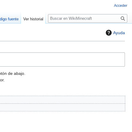
Acceder
B
digo fuente
Ver historial
u
s
Ayuda
c
a
r
otón de abajo.
or.