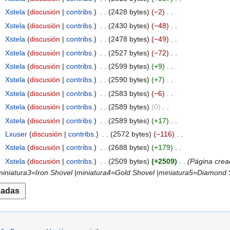
4
Xstela
discusión
contribs.
2428 bytes
−2
4
Xstela
discusión
contribs.
2430 bytes
−48
4
Xstela
discusión
contribs.
2478 bytes
−49
4
Xstela
discusión
contribs.
2527 bytes
−72
4
Xstela
discusión
contribs.
2599 bytes
+9
4
Xstela
discusión
contribs.
2590 bytes
+7
4
Xstela
discusión
contribs.
2583 bytes
−6
4
Xstela
discusión
contribs.
2589 bytes
0
4
Xstela
discusión
contribs.
2589 bytes
+17
4
Lxuser
discusión
contribs.
2572 bytes
−116
4
Xstela
discusión
contribs.
2688 bytes
+179
4
Xstela
discusión
contribs.
2509 bytes
+2509
Página crea
miniatura3=Iron Shovel |miniatura4=Gold Shovel |miniatura5=Diamond S