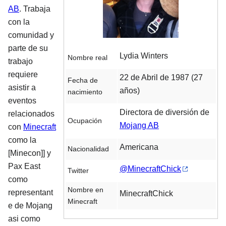
AB
. Trabaja
con la
comunidad y
parte de su
Lydia Winters
Nombre real
trabajo
requiere
22 de Abril de 1987 (27
Fecha de
asistir a
años)
nacimiento
eventos
Directora de diversión de
relacionados
Ocupación
Mojang AB
con
Minecraft
como la
Americana
Nacionalidad
[Minecon]] y
Pax East
@MinecraftChick
Twitter
como
Nombre en
representant
MinecraftChick
Minecraft
e de Mojang
asi como