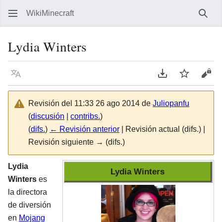
WikiMinecraft
Busc
Lydia Winters
Idioma
Descargar en P
Vigilar
Ver 
Revisión del 11:33 26 ago 2014 de
Juliopanfu
(
discusión
|
contribs.
)
(
difs.
)
← Revisión anterior
| Revisión actual (difs.) |
Revisión siguiente → (difs.)
Lydia
Lydia Winters
Winters
es
la directora
de diversión
en
Mojang